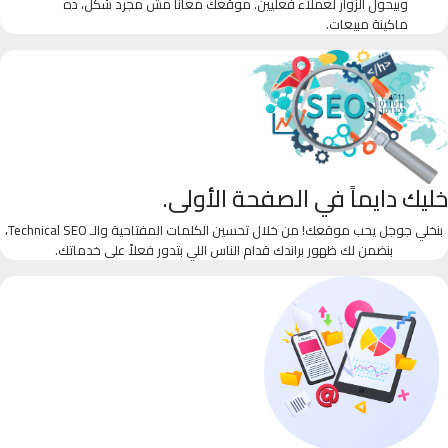
وبيحول الزوار لعملاء فعليين. موقعك معانا مش مجرد شكل، ده
ماكينة مبيعات.
خليك دايماً في الصفحة الأولى.
بنخلي جوجل يحب موقعك! من خلال تحسين الكلمات المفتاحية والـ Technical SEO،
بنضمن لك ظهور براندك قدام الناس اللي بتدور فعلاً على خدماتك.