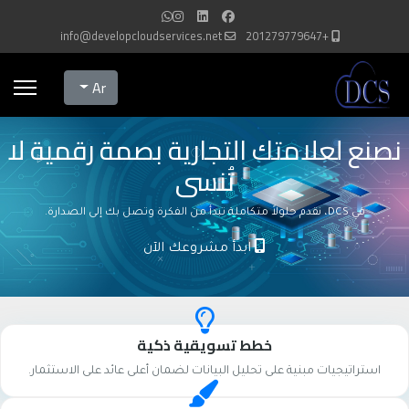
info@developcloudservices.net
+201279779647
Select your language
Ar
نصنع لعلامتك التجارية بصمة رقمية لا
تُنسى
في DCS، نقدم حلولاً متكاملة تبدأ من الفكرة وتصل بك إلى الصدارة.
ابدأ مشروعك الآن
خطط تسويقية ذكية
استراتيجيات مبنية على تحليل البيانات لضمان أعلى عائد على الاستثمار.