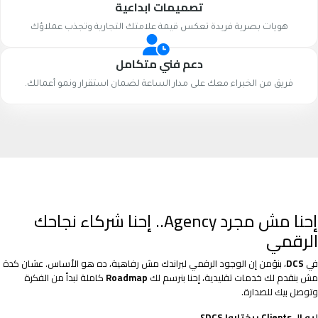
تصميمات ابداعية
هويات بصرية فريدة تعكس قيمة علامتك التجارية وتجذب عملاؤك
دعم فني متكامل
فريق من الخبراء معك على مدار الساعة لضمان استقرار ونمو أعمالك.
إحنا مش مجرد Agency.. إحنا شركاء نجاحك
الرقمي
في
DCS
، بنؤمن إن الوجود الرقمي لبراندك مش رفاهية، ده هو الأساس. عشان كدة
مش بنقدم لك خدمات تقليدية، إحنا بنرسم لك
Roadmap
كاملة تبدأ من الفكرة
وتوصل بيك للصدارة.
ليه الـ Clients بيختاروا DCS؟