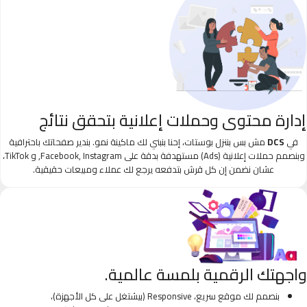
إدارة محتوى وحملات إعلانية بتحقق نتائج
في
DCS
مش بس بننزل بوستات، إحنا بنبني لك ماكينة نمو. بندير صفحاتك باحترافية
وبنصمم حملات إعلانية (Ads) مستهدفة بدقة على Facebook, Instagram, و TikTok،
عشان نضمن إن كل قرش بتدفعه يرجع لك عملاء ومبيعات حقيقية.
واجهتك الرقمية بلمسة عالمية.
بنصمم لك موقع سريع، Responsive (بيشتغل على كل الأجهزة)،