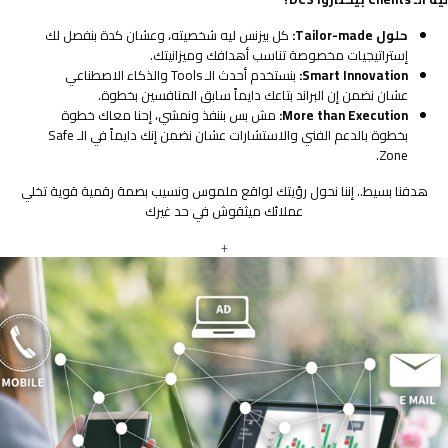
حلول Tailor-made:
كل بيزنس ليه شخصيته، وعشان كدة بنفصل لك
إستراتيجيات مخصوصة تناسب أهدافك وميزانيتك.
Smart Innovation:
بنستخدم أحدث الـ Tools والذكاء الاصطناعي
عشان نضمن إن البراند بتاعك دايماً سابق المنافسين بخطوة.
More than Execution:
مش بس بننفذ ونمشي، إحنا معاك خطوة
بخطوة بالدعم الفني والاستشارات عشان نضمن إنك دايماً في الـ Safe
Zone.
هدفنا بسيط.. إننا نحول رؤيتك لواقع ملموس ونسيب بصمة رقمية قوية تخلي
عملائك ميثقوش في حد غيرك
+