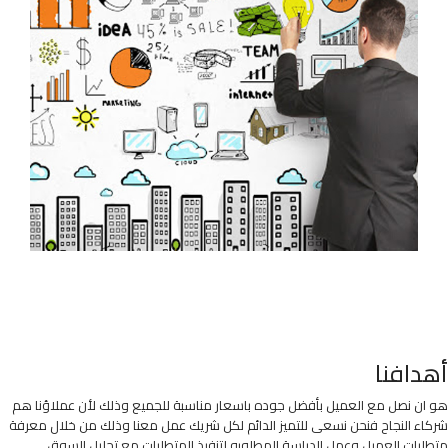
أهدافنا
هو ان نصل مع العميل بأفضل جوده باسعار مناسبة للجميع وذلك لأن عملاؤنا هم
شركاء النجاح فنحن نسعى للتميز الدائم لكل شريك عمل معنا وذلك من خلال معرفة
متطلبات العميل وعمل الدراسة المطلوبه لتنفيذ المتطلبات مع تحليل السوق