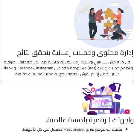
إدارة محتوى وحملات إعلانية بتحقق نتائج
في
DCS
مش بس بننزل بوستات، إحنا بنبني لك ماكينة نمو. بندير صفحاتك باحترافية
وبنصمم حملات إعلانية (Ads) مستهدفة بدقة على Facebook, Instagram, و TikTok،
عشان نضمن إن كل قرش بتدفعه يرجع لك عملاء ومبيعات حقيقية.
واجهتك الرقمية بلمسة عالمية.
بنصمم لك موقع سريع، Responsive (بيشتغل على كل الأجهزة)،