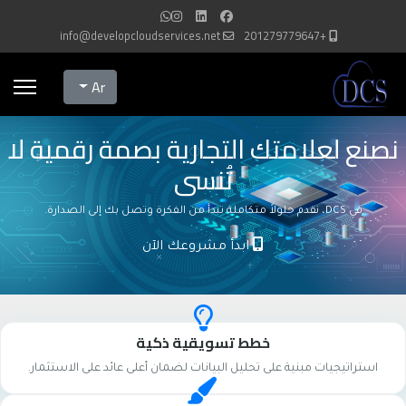
info@developcloudservices.net
+201279779647
Select your language
Ar
نصنع لعلامتك التجارية بصمة رقمية لا
تُنسى
في DCS، نقدم حلولاً متكاملة تبدأ من الفكرة وتصل بك إلى الصدارة.
ابدأ مشروعك الآن
خطط تسويقية ذكية
استراتيجيات مبنية على تحليل البيانات لضمان أعلى عائد على الاستثمار.