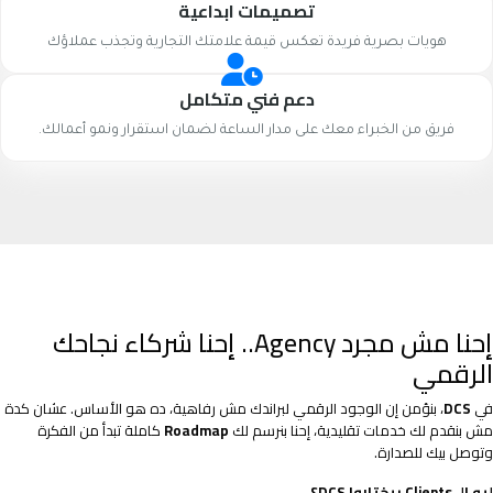
تصميمات ابداعية
هويات بصرية فريدة تعكس قيمة علامتك التجارية وتجذب عملاؤك
دعم فني متكامل
فريق من الخبراء معك على مدار الساعة لضمان استقرار ونمو أعمالك.
إحنا مش مجرد Agency.. إحنا شركاء نجاحك
الرقمي
في
DCS
، بنؤمن إن الوجود الرقمي لبراندك مش رفاهية، ده هو الأساس. عشان كدة
مش بنقدم لك خدمات تقليدية، إحنا بنرسم لك
Roadmap
كاملة تبدأ من الفكرة
وتوصل بيك للصدارة.
ليه الـ Clients بيختاروا DCS؟