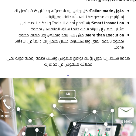
حلول Tailor-made:
كل بيزنس ليه شخصيته، وعشان كدة بنفصل لك
إستراتيجيات مخصوصة تناسب أهدافك وميزانيتك.
Smart Innovation:
بنستخدم أحدث الـ Tools والذكاء الاصطناعي
عشان نضمن إن البراند بتاعك دايماً سابق المنافسين بخطوة.
More than Execution:
مش بس بننفذ ونمشي، إحنا معاك خطوة
بخطوة بالدعم الفني والاستشارات عشان نضمن إنك دايماً في الـ Safe
Zone.
هدفنا بسيط.. إننا نحول رؤيتك لواقع ملموس ونسيب بصمة رقمية قوية تخلي
عملائك ميثقوش في حد غيرك
+