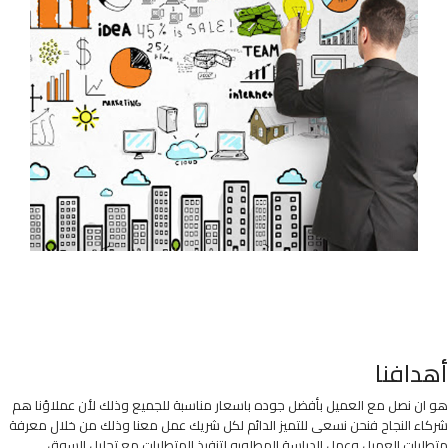
أهدافنا
هو ان نصل مع العميل بأفضل جوده باسعار مناسبة للجميع وذلك لأن عملاؤنا هم
شركاء النجاح فنحن نسعى للتميز الدائم لكل شريك عمل معنا وذلك من خلال معرفة
متطلبات العميل وعمل الدراسة المطلوبه لتنفيذ المتطلبات مع تحليل السوق