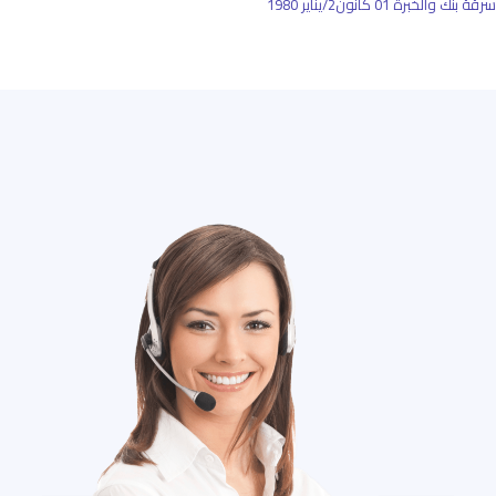
سرقة بنك والخبرة
01 كانون2/يناير 1980