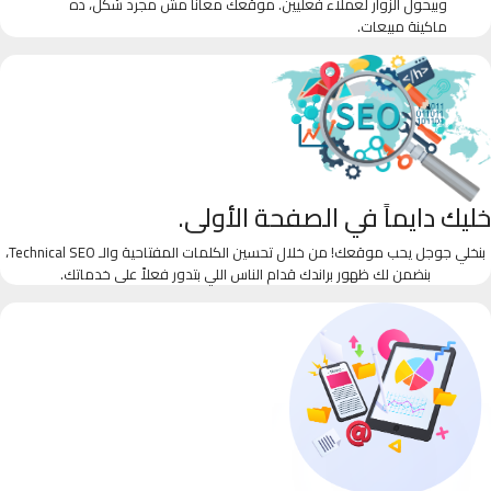
وبيحول الزوار لعملاء فعليين. موقعك معانا مش مجرد شكل، ده
ماكينة مبيعات.
خليك دايماً في الصفحة الأولى.
بنخلي جوجل يحب موقعك! من خلال تحسين الكلمات المفتاحية والـ Technical SEO،
بنضمن لك ظهور براندك قدام الناس اللي بتدور فعلاً على خدماتك.