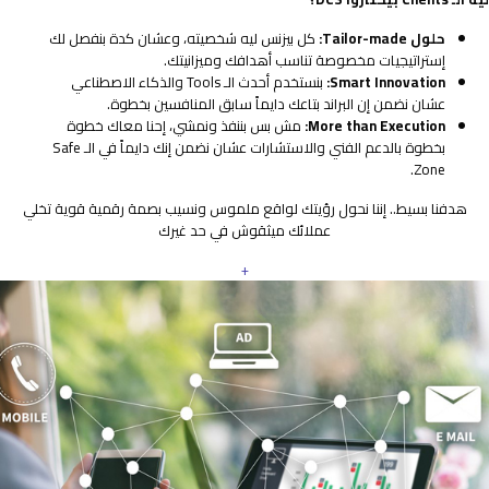
حلول Tailor-made:
كل بيزنس ليه شخصيته، وعشان كدة بنفصل لك
إستراتيجيات مخصوصة تناسب أهدافك وميزانيتك.
Smart Innovation:
بنستخدم أحدث الـ Tools والذكاء الاصطناعي
عشان نضمن إن البراند بتاعك دايماً سابق المنافسين بخطوة.
More than Execution:
مش بس بننفذ ونمشي، إحنا معاك خطوة
بخطوة بالدعم الفني والاستشارات عشان نضمن إنك دايماً في الـ Safe
Zone.
هدفنا بسيط.. إننا نحول رؤيتك لواقع ملموس ونسيب بصمة رقمية قوية تخلي
عملائك ميثقوش في حد غيرك
+