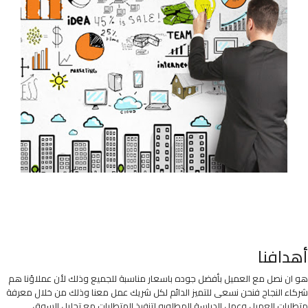
أهدافنا
هو ان نصل مع العميل بأفضل جوده باسعار مناسبة للجميع وذلك لأن عملاؤنا هم
شركاء النجاح فنحن نسعى للتميز الدائم لكل شريك عمل معنا وذلك من خلال معرفة
متطلبات العميل وعمل الدراسة المطلوبه لتنفيذ المتطلبات مع تحليل السوق