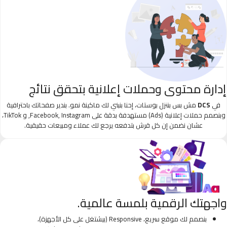
إدارة محتوى وحملات إعلانية بتحقق نتائج
في
DCS
مش بس بننزل بوستات، إحنا بنبني لك ماكينة نمو. بندير صفحاتك باحترافية
وبنصمم حملات إعلانية (Ads) مستهدفة بدقة على Facebook, Instagram, و TikTok،
عشان نضمن إن كل قرش بتدفعه يرجع لك عملاء ومبيعات حقيقية.
واجهتك الرقمية بلمسة عالمية.
بنصمم لك موقع سريع، Responsive (بيشتغل على كل الأجهزة)،