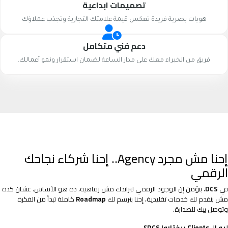
تصميمات ابداعية
هويات بصرية فريدة تعكس قيمة علامتك التجارية وتجذب عملاؤك
دعم فني متكامل
فريق من الخبراء معك على مدار الساعة لضمان استقرار ونمو أعمالك.
إحنا مش مجرد Agency.. إحنا شركاء نجاحك
الرقمي
في
DCS
، بنؤمن إن الوجود الرقمي لبراندك مش رفاهية، ده هو الأساس. عشان كدة
مش بنقدم لك خدمات تقليدية، إحنا بنرسم لك
Roadmap
كاملة تبدأ من الفكرة
وتوصل بيك للصدارة.
ليه الـ Clients بيختاروا DCS؟