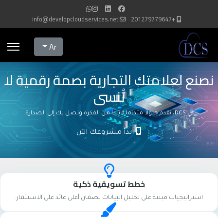
info@developcloudservices.net
+201279779647
Select your language
Ar
نصنع لعلامتك التجارية بصمة رقمية لا
تُنسى
في DCS، نقدم حلولاً متكاملة تبدأ من الفكرة وتصل بك إلى الصدارة.
ابدأ مشروعك الآن
خطط تسويقية ذكية
استراتيجيات مبنية على تحليل البيانات لضمان أعلى عائد على الاستثمار.