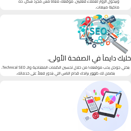
وبيحول الزوار لعملاء فعليين. موقعك معانا مش مجرد شكل، ده
ماكينة مبيعات.
خليك دايماً في الصفحة الأولى.
بنخلي جوجل يحب موقعك! من خلال تحسين الكلمات المفتاحية والـ Technical SEO،
بنضمن لك ظهور براندك قدام الناس اللي بتدور فعلاً على خدماتك.