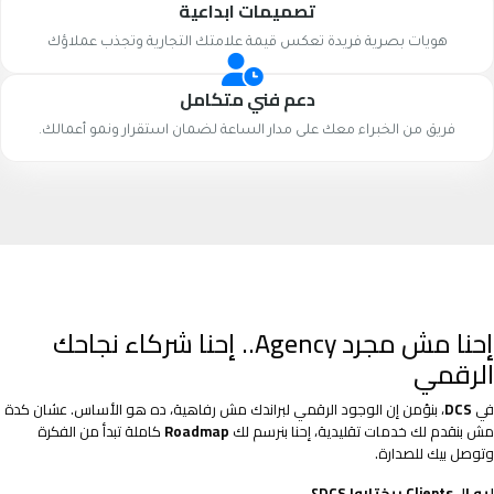
تصميمات ابداعية
هويات بصرية فريدة تعكس قيمة علامتك التجارية وتجذب عملاؤك
دعم فني متكامل
فريق من الخبراء معك على مدار الساعة لضمان استقرار ونمو أعمالك.
إحنا مش مجرد Agency.. إحنا شركاء نجاحك
الرقمي
في
DCS
، بنؤمن إن الوجود الرقمي لبراندك مش رفاهية، ده هو الأساس. عشان كدة
مش بنقدم لك خدمات تقليدية، إحنا بنرسم لك
Roadmap
كاملة تبدأ من الفكرة
وتوصل بيك للصدارة.
ليه الـ Clients بيختاروا DCS؟