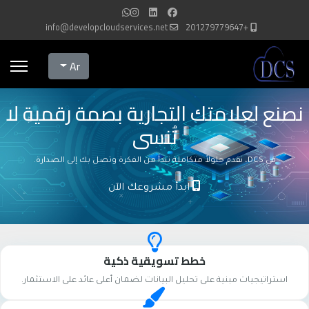
info@developcloudservices.net
+201279779647
Select your language
Ar
نصنع لعلامتك التجارية بصمة رقمية لا
تُنسى
في DCS، نقدم حلولاً متكاملة تبدأ من الفكرة وتصل بك إلى الصدارة.
ابدأ مشروعك الآن
خطط تسويقية ذكية
استراتيجيات مبنية على تحليل البيانات لضمان أعلى عائد على الاستثمار.