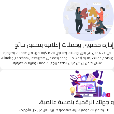
إدارة محتوى وحملات إعلانية بتحقق نتائج
في
DCS
مش بس بننزل بوستات، إحنا بنبني لك ماكينة نمو. بندير صفحاتك باحترافية
وبنصمم حملات إعلانية (Ads) مستهدفة بدقة على Facebook, Instagram, و TikTok،
عشان نضمن إن كل قرش بتدفعه يرجع لك عملاء ومبيعات حقيقية.
واجهتك الرقمية بلمسة عالمية.
بنصمم لك موقع سريع، Responsive (بيشتغل على كل الأجهزة)،