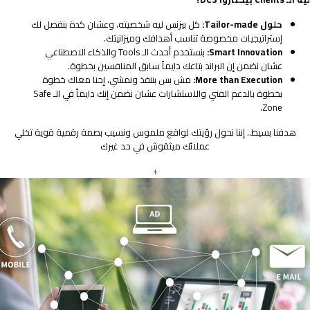
حلول Tailor-made:
كل بيزنس ليه شخصيته، وعشان كدة بنفصل لك
إستراتيجيات مخصوصة تناسب أهدافك وميزانيتك.
Smart Innovation:
بنستخدم أحدث الـ Tools والذكاء الاصطناعي
عشان نضمن إن البراند بتاعك دايماً سابق المنافسين بخطوة.
More than Execution:
مش بس بننفذ ونمشي، إحنا معاك خطوة
بخطوة بالدعم الفني والاستشارات عشان نضمن إنك دايماً في الـ Safe
Zone.
هدفنا بسيط.. إننا نحول رؤيتك لواقع ملموس ونسيب بصمة رقمية قوية تخلي
عملائك ميثقوش في حد غيرك
+