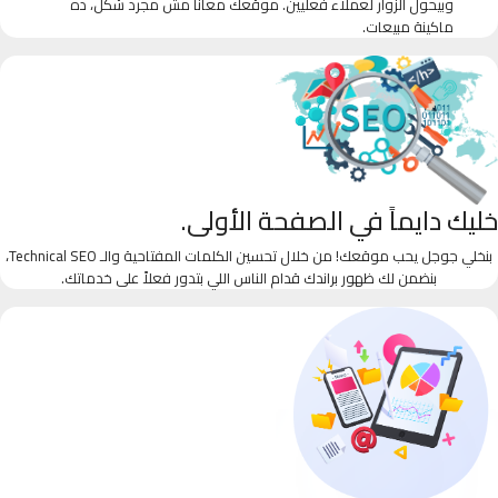
وبيحول الزوار لعملاء فعليين. موقعك معانا مش مجرد شكل، ده
ماكينة مبيعات.
خليك دايماً في الصفحة الأولى.
بنخلي جوجل يحب موقعك! من خلال تحسين الكلمات المفتاحية والـ Technical SEO،
بنضمن لك ظهور براندك قدام الناس اللي بتدور فعلاً على خدماتك.