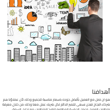
أهدافنا
هو ان نصل مع العميل بأفضل جوده باسعار مناسبة للجميع وذلك لأن عملاؤنا هم
شركاء النجاح فنحن نسعى للتميز الدائم لكل شريك عمل معنا وذلك من خلال معرفة
متطلبات العميل وعمل الدراسة المطلوبه لتنفيذ المتطلبات مع تحليل السوق