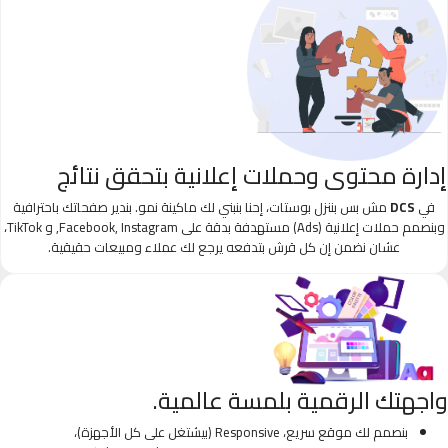
إدارة محتوى وحملات إعلانية بتحقق نتائج
في
DCS
مش بس بننزل بوستات، إحنا بنبني لك ماكينة نمو. بندير صفحاتك باحترافية
وبنصمم حملات إعلانية (Ads) مستهدفة بدقة على Facebook, Instagram, و TikTok،
عشان نضمن إن كل قرش بتدفعه يرجع لك عملاء ومبيعات حقيقية.
واجهتك الرقمية بلمسة عالمية.
بنصمم لك موقع سريع، Responsive (بيشتغل على كل الأجهزة)،