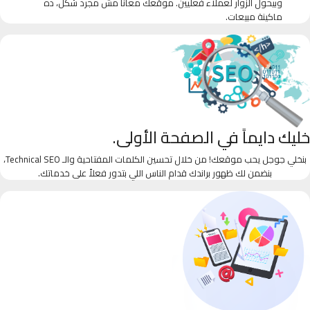
وبيحول الزوار لعملاء فعليين. موقعك معانا مش مجرد شكل، ده
ماكينة مبيعات.
خليك دايماً في الصفحة الأولى.
بنخلي جوجل يحب موقعك! من خلال تحسين الكلمات المفتاحية والـ Technical SEO،
بنضمن لك ظهور براندك قدام الناس اللي بتدور فعلاً على خدماتك.