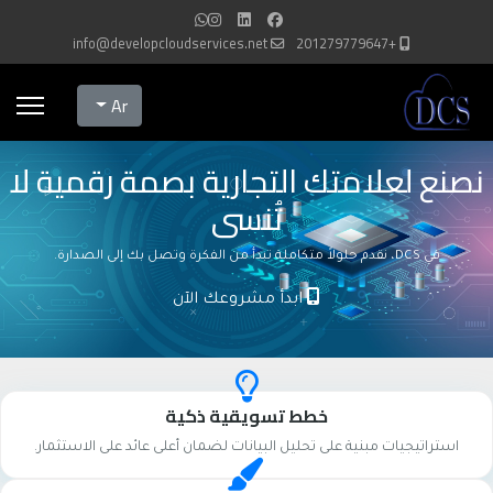
info@developcloudservices.net
+201279779647
Select your language
Ar
نصنع لعلامتك التجارية بصمة رقمية لا
تُنسى
في DCS، نقدم حلولاً متكاملة تبدأ من الفكرة وتصل بك إلى الصدارة.
ابدأ مشروعك الآن
خطط تسويقية ذكية
استراتيجيات مبنية على تحليل البيانات لضمان أعلى عائد على الاستثمار.