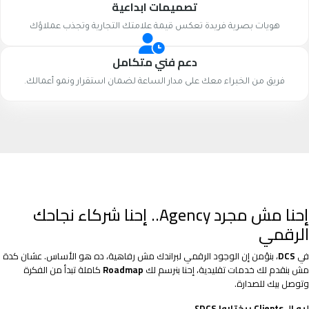
تصميمات ابداعية
هويات بصرية فريدة تعكس قيمة علامتك التجارية وتجذب عملاؤك
دعم فني متكامل
فريق من الخبراء معك على مدار الساعة لضمان استقرار ونمو أعمالك.
إحنا مش مجرد Agency.. إحنا شركاء نجاحك
الرقمي
في
DCS
، بنؤمن إن الوجود الرقمي لبراندك مش رفاهية، ده هو الأساس. عشان كدة
مش بنقدم لك خدمات تقليدية، إحنا بنرسم لك
Roadmap
كاملة تبدأ من الفكرة
وتوصل بيك للصدارة.
ليه الـ Clients بيختاروا DCS؟