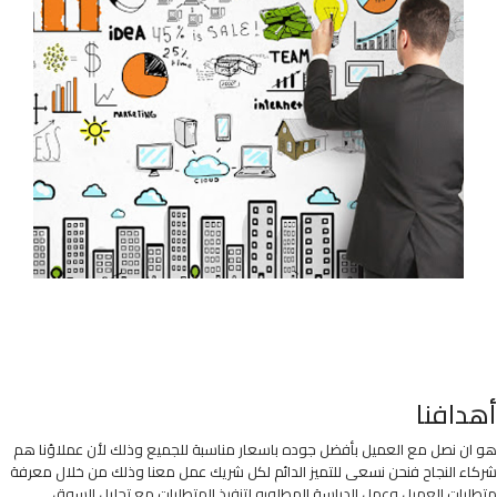
أهدافنا
هو ان نصل مع العميل بأفضل جوده باسعار مناسبة للجميع وذلك لأن عملاؤنا هم
شركاء النجاح فنحن نسعى للتميز الدائم لكل شريك عمل معنا وذلك من خلال معرفة
متطلبات العميل وعمل الدراسة المطلوبه لتنفيذ المتطلبات مع تحليل السوق