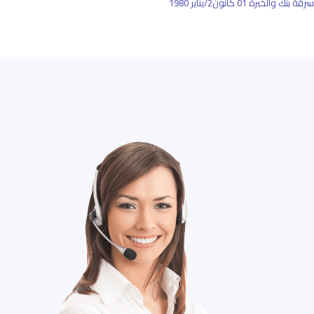
سرقة بنك والخبرة
01 كانون2/يناير 1980