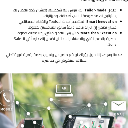
حلول Tailor-made:
كل بيزنس ليه شخصيته، وعشان كدة بنفصل لك
إستراتيجيات مخصوصة تناسب أهدافك وميزانيتك.
Smart Innovation:
بنستخدم أحدث الـ Tools والذكاء الاصطناعي
عشان نضمن إن البراند بتاعك دايماً سابق المنافسين بخطوة.
More than Execution:
مش بس بننفذ ونمشي، إحنا معاك خطوة
بخطوة بالدعم الفني والاستشارات عشان نضمن إنك دايماً في الـ Safe
Zone.
هدفنا بسيط.. إننا نحول رؤيتك لواقع ملموس ونسيب بصمة رقمية قوية تخلي
عملائك ميثقوش في حد غيرك
+