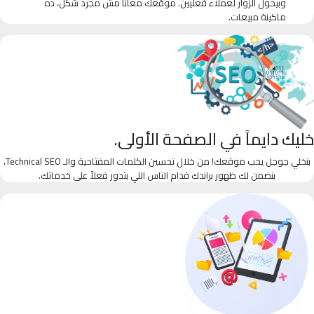
وبيحول الزوار لعملاء فعليين. موقعك معانا مش مجرد شكل، ده
ماكينة مبيعات.
خليك دايماً في الصفحة الأولى.
بنخلي جوجل يحب موقعك! من خلال تحسين الكلمات المفتاحية والـ Technical SEO،
بنضمن لك ظهور براندك قدام الناس اللي بتدور فعلاً على خدماتك.