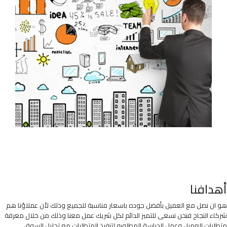
أهدافنا
هو ان نصل مع العميل بأفضل جوده باسعار مناسبة للجميع وذلك لأن عملاؤنا هم
شركاء النجاح فنحن نسعى للتميز الدائم لكل شريك عمل معنا وذلك من خلال معرفة
متطلبات العميل وعمل الدراسة المطلوبه لتنفيذ المتطلبات مع تحليل السوق