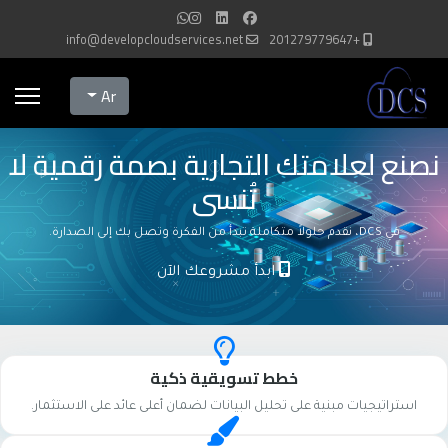
info@developcloudservices.net
+201279779647
Select your language
Ar
نصنع لعلامتك التجارية بصمة رقمية لا
تُنسى
في DCS، نقدم حلولاً متكاملة تبدأ من الفكرة وتصل بك إلى الصدارة.
ابدأ مشروعك الآن
خطط تسويقية ذكية
استراتيجيات مبنية على تحليل البيانات لضمان أعلى عائد على الاستثمار.