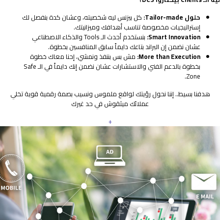
حلول Tailor-made:
كل بيزنس ليه شخصيته، وعشان كدة بنفصل لك
إستراتيجيات مخصوصة تناسب أهدافك وميزانيتك.
Smart Innovation:
بنستخدم أحدث الـ Tools والذكاء الاصطناعي
عشان نضمن إن البراند بتاعك دايماً سابق المنافسين بخطوة.
More than Execution:
مش بس بننفذ ونمشي، إحنا معاك خطوة
بخطوة بالدعم الفني والاستشارات عشان نضمن إنك دايماً في الـ Safe
Zone.
هدفنا بسيط.. إننا نحول رؤيتك لواقع ملموس ونسيب بصمة رقمية قوية تخلي
عملائك ميثقوش في حد غيرك
+