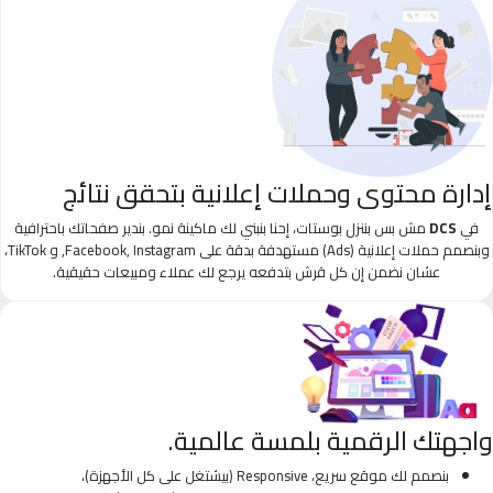
إدارة محتوى وحملات إعلانية بتحقق نتائج
في
DCS
مش بس بننزل بوستات، إحنا بنبني لك ماكينة نمو. بندير صفحاتك باحترافية
وبنصمم حملات إعلانية (Ads) مستهدفة بدقة على Facebook, Instagram, و TikTok،
عشان نضمن إن كل قرش بتدفعه يرجع لك عملاء ومبيعات حقيقية.
واجهتك الرقمية بلمسة عالمية.
بنصمم لك موقع سريع، Responsive (بيشتغل على كل الأجهزة)،