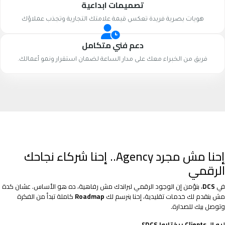
تصميمات ابداعية
هويات بصرية فريدة تعكس قيمة علامتك التجارية وتجذب عملاؤك
دعم فني متكامل
فريق من الخبراء معك على مدار الساعة لضمان استقرار ونمو أعمالك.
إحنا مش مجرد Agency.. إحنا شركاء نجاحك
الرقمي
في
DCS
، بنؤمن إن الوجود الرقمي لبراندك مش رفاهية، ده هو الأساس. عشان كدة
مش بنقدم لك خدمات تقليدية، إحنا بنرسم لك
Roadmap
كاملة تبدأ من الفكرة
وتوصل بيك للصدارة.
ليه الـ Clients بيختاروا DCS؟