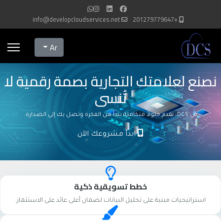
info@developcloudservices.net
+201279779647
Select your language
Ar
نصنع لعلامتك التجارية بصمة رقمية لا
تُنسى
في DCS، نقدم حلولاً متكاملة تبدأ من الفكرة وتصل بك إلى الصدارة.
ابدأ مشروعك الآن
خطط تسويقية ذكية
استراتيجيات مبنية على تحليل البيانات لضمان أعلى عائد على الاستثمار.