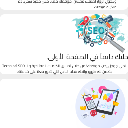
وبيحول الزوار لعملاء فعليين. موقعك معانا مش مجرد شكل، ده
ماكينة مبيعات.
خليك دايماً في الصفحة الأولى.
بنخلي جوجل يحب موقعك! من خلال تحسين الكلمات المفتاحية والـ Technical SEO،
بنضمن لك ظهور براندك قدام الناس اللي بتدور فعلاً على خدماتك.