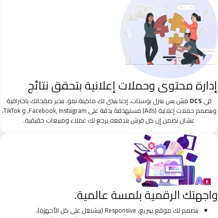
إدارة محتوى وحملات إعلانية بتحقق نتائج
في
DCS
مش بس بننزل بوستات، إحنا بنبني لك ماكينة نمو. بندير صفحاتك باحترافية
وبنصمم حملات إعلانية (Ads) مستهدفة بدقة على Facebook, Instagram, و TikTok،
عشان نضمن إن كل قرش بتدفعه يرجع لك عملاء ومبيعات حقيقية.
واجهتك الرقمية بلمسة عالمية.
بنصمم لك موقع سريع، Responsive (بيشتغل على كل الأجهزة)،