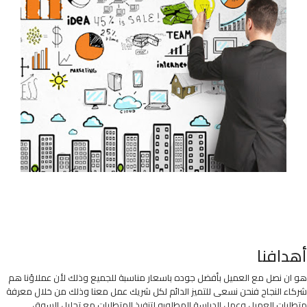
أهدافنا
هو ان نصل مع العميل بأفضل جوده باسعار مناسبة للجميع وذلك لأن عملاؤنا هم
شركاء النجاح فنحن نسعى للتميز الدائم لكل شريك عمل معنا وذلك من خلال معرفة
متطلبات العميل وعمل الدراسة المطلوبه لتنفيذ المتطلبات مع تحليل السوق