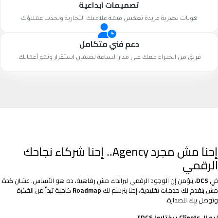
تصميمات ابداعية
هويات بصرية فريدة تعكس قيمة علامتك التجارية وتجذب عملاؤك
دعم فني متكامل
فريق من الخبراء معك على مدار الساعة لضمان استقرار ونمو أعمالك.
إحنا مش مجرد Agency.. إحنا شركاء نجاحك
الرقمي
في
DCS
، بنؤمن إن الوجود الرقمي لبراندك مش رفاهية، ده هو الأساس. عشان كدة
مش بنقدم لك خدمات تقليدية، إحنا بنرسم لك
Roadmap
كاملة تبدأ من الفكرة
وتوصل بيك للصدارة.
ليه الـ Clients بيختاروا DCS؟