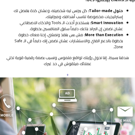
حلول Tailor-made:
كل بيزنس ليه شخصيته، وعشان كدة بنفصل لك
إستراتيجيات مخصوصة تناسب أهدافك وميزانيتك.
Smart Innovation:
بنستخدم أحدث الـ Tools والذكاء الاصطناعي
عشان نضمن إن البراند بتاعك دايماً سابق المنافسين بخطوة.
More than Execution:
مش بس بننفذ ونمشي، إحنا معاك خطوة
بخطوة بالدعم الفني والاستشارات عشان نضمن إنك دايماً في الـ Safe
Zone.
هدفنا بسيط.. إننا نحول رؤيتك لواقع ملموس ونسيب بصمة رقمية قوية تخلي
عملائك ميثقوش في حد غيرك
+