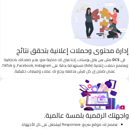
إدارة محتوى وحملات إعلانية بتحقق نتائج
في
DCS
مش بس بننزل بوستات، إحنا بنبني لك ماكينة نمو. بندير صفحاتك باحترافية
وبنصمم حملات إعلانية (Ads) مستهدفة بدقة على Facebook, Instagram, و TikTok،
عشان نضمن إن كل قرش بتدفعه يرجع لك عملاء ومبيعات حقيقية.
واجهتك الرقمية بلمسة عالمية.
بنصمم لك موقع سريع، Responsive (بيشتغل على كل الأجهزة)،