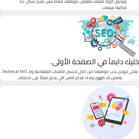
وبيحول الزوار لعملاء فعليين. موقعك معانا مش مجرد شكل، ده
ماكينة مبيعات.
خليك دايماً في الصفحة الأولى.
بنخلي جوجل يحب موقعك! من خلال تحسين الكلمات المفتاحية والـ Technical SEO،
بنضمن لك ظهور براندك قدام الناس اللي بتدور فعلاً على خدماتك.