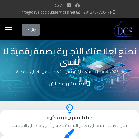
info@developcloudservices.net
+201279779647
Select your language
Ar
نصنع لعلامتك التجارية بصمة رقمية لا
تُنسى
في DCS، نقدم حلولاً متكاملة تبدأ من الفكرة وتصل بك إلى الصدارة.
ابدأ مشروعك الآن
خطط تسويقية ذكية
استراتيجيات مبنية على تحليل البيانات لضمان أعلى عائد على الاستثمار.