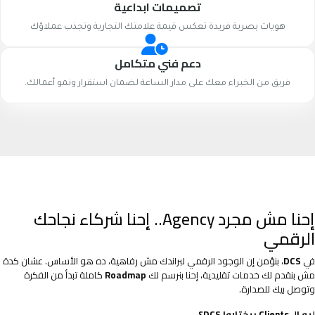
تصميمات ابداعية
هويات بصرية فريدة تعكس قيمة علامتك التجارية وتجذب عملاؤك
دعم فني متكامل
فريق من الخبراء معك على مدار الساعة لضمان استقرار ونمو أعمالك.
إحنا مش مجرد Agency.. إحنا شركاء نجاحك
الرقمي
في
DCS
، بنؤمن إن الوجود الرقمي لبراندك مش رفاهية، ده هو الأساس. عشان كدة
مش بنقدم لك خدمات تقليدية، إحنا بنرسم لك
Roadmap
كاملة تبدأ من الفكرة
وتوصل بيك للصدارة.
ليه الـ Clients بيختاروا DCS؟