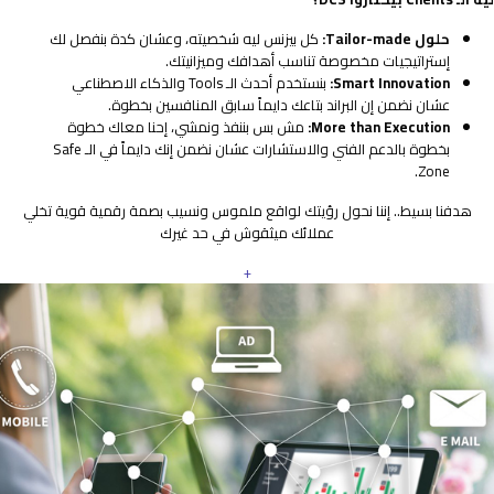
حلول Tailor-made:
كل بيزنس ليه شخصيته، وعشان كدة بنفصل لك
إستراتيجيات مخصوصة تناسب أهدافك وميزانيتك.
Smart Innovation:
بنستخدم أحدث الـ Tools والذكاء الاصطناعي
عشان نضمن إن البراند بتاعك دايماً سابق المنافسين بخطوة.
More than Execution:
مش بس بننفذ ونمشي، إحنا معاك خطوة
بخطوة بالدعم الفني والاستشارات عشان نضمن إنك دايماً في الـ Safe
Zone.
هدفنا بسيط.. إننا نحول رؤيتك لواقع ملموس ونسيب بصمة رقمية قوية تخلي
عملائك ميثقوش في حد غيرك
+