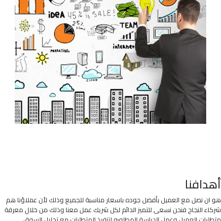
أهدافنا
هو ان نصل مع العميل بأفضل جوده باسعار مناسبة للجميع وذلك لأن عملاؤنا هم
شركاء النجاح فنحن نسعى للتميز الدائم لكل شريك عمل معنا وذلك من خلال معرفة
متطلبات العميل وعمل الدراسة المطلوبه لتنفيذ المتطلبات مع تحليل السوق