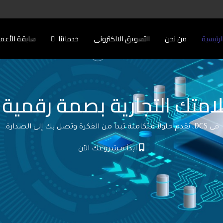
لرئيسية
من نحن
التسويق الالكترونى
خدماتنا
سابقة الأعم
امتك التجارية بصمة رقمية ل
في DCS، نقدم حلولاً متكاملة تبدأ من الفكرة وتصل بك إلى الصدارة.
ابدأ مشروعك الآن