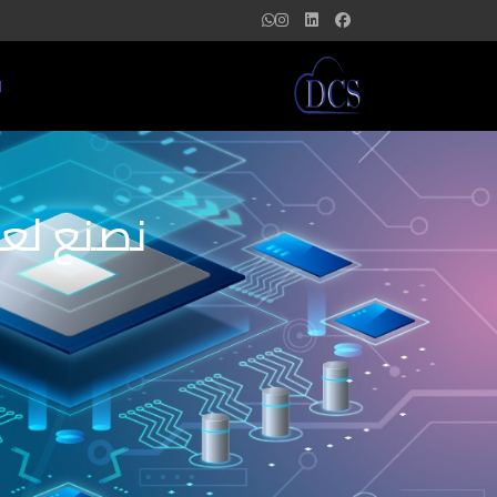
ا
نصنع لعل