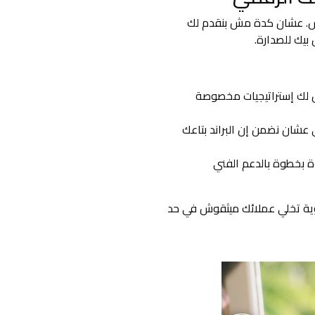
اس. عشان كدة مش بنقدم لك
بيك للصدارة.
 لك إستراتيجيات مخصوصة
كاء الاصطناعي عشان نضمن إن البراند بتاعك
بخطوة بالدعم الفني
وية تخلي عملائك ميثقوش في حد