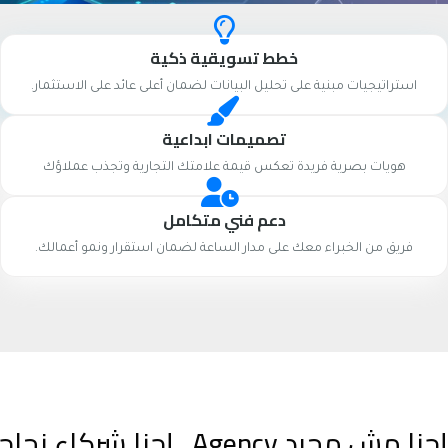
خطط تسويقية ذكية
استراتيجيات مبنية على تحليل البيانات لضمان أعلى عائد على الاستثمار.
تصميمات ابداعية
هويات بصرية فريدة تعكس قيمة علامتك التجارية وتجذب عملاؤك
دعم فني متكامل
فريق من الخبراء معك على مدار الساعة لضمان استقرار ونمو أعمالك.
إحنا مش مجرد Agency.. إحنا شركاء نجاحك الرقمي