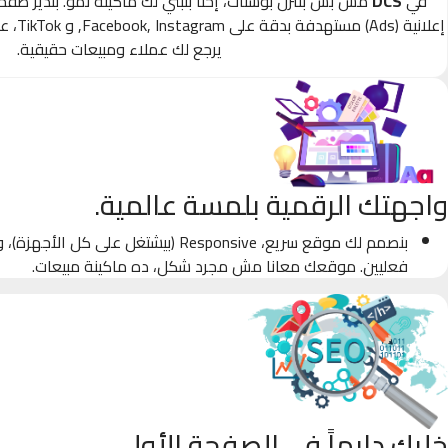
في
DCS
مش بس بننزل بوستات، إحنا بنبني لك ماكينة نمو. بندير صف
إعلانية
يرجع لك عملاء ومبيعات حقيقية.
واجهتك الرقمية بلمسة عالمية.
بنصمم لك موقع سريع، Responsive (بيشتغل على كل
فعليين. موقعك معانا مش مجرد شكل، ده ماكينة مبيعات.
خليك دايماً في الصفحة الأولى.