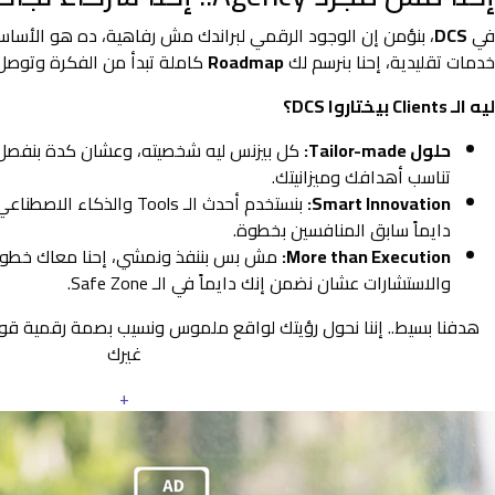
في
DCS
، بنؤمن إن الوجود الرقمي لبراندك مش رفاهية، ده هو الأس
خدمات تقليدية، إحنا بنرسم لك
Roadmap
كاملة تبدأ من الفكرة وتوصل 
ليه الـ Clients بيختاروا DCS؟
حلول Tailor-made:
كل بيزنس ليه شخصيته، وعشان كدة بنفصل
تناسب أهدافك وميزانيتك.
Smart Innovation:
بنستخدم أحدث الـ Tools والذ
دايماً سابق المنافسين بخطوة.
More than Execution:
مش بس بننفذ ونمشي، إحنا معاك خطوة 
والاستشارات عشان نضمن إنك دايماً في الـ Safe Zone.
هدفنا بسيط.. إننا نحول رؤيتك لواقع ملموس ونسيب بصمة رقمية ق
غيرك
+