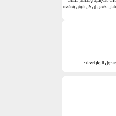
حاتك باحترافية وبنصمم حملات
 (Ads) مستهدفة بدقة على Facebook, Instagram, و TikTok، عشان نضمن إن كل قرش بتدفعه
 الأجهزة)، وبيحول الزوار لعملاء