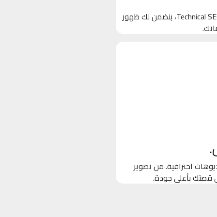
بنخلي جوجل يحب موقعك! من خلال تحسين الكلمات المفتاحية والـ Technical SEO، بنضمن لك ظهور
اتك.
.
وهات احترافية. من تصوير
ي قصتك بأعلى جودة.