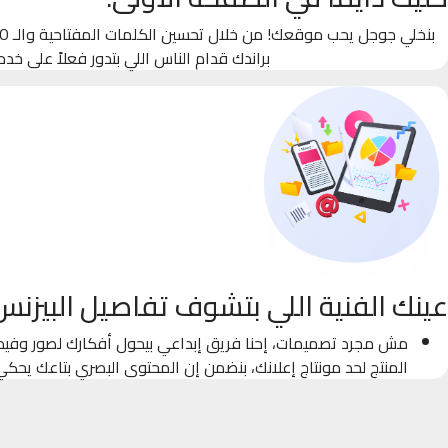
براندك قدام الناس اللي بتدور فعلاً على خدم
عينك الفنية اللي بتشوف تفاصيل البيزنس
مش مجرد تصميمات، إحنا فريق إبداعي بيحول أفكارك لصور وفيدي
المنتج لحد مونتاج إعلانك، بنضمن إن المحتوى البصري بتاعك يحك