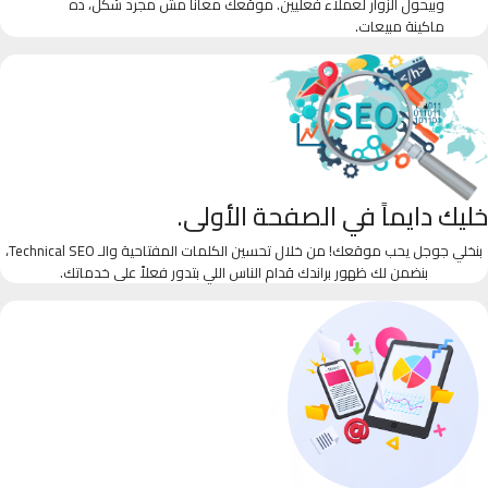
وبيحول الزوار لعملاء فعليين. موقعك معانا مش مجرد شكل، ده
ماكينة مبيعات.
خليك دايماً في الصفحة الأولى.
بنخلي جوجل يحب موقعك! من خلال تحسين الكلمات المفتاحية والـ Technical SEO،
بنضمن لك ظهور براندك قدام الناس اللي بتدور فعلاً على خدماتك.