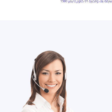
سرقة بنك والخبرة
01 كانون2/يناير 1980