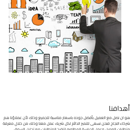
أهدافنا
هو ان نصل مع العميل بأفضل جوده باسعار مناسبة للجميع وذلك لأن عملاؤنا هم
شركاء النجاح فنحن نسعى للتميز الدائم لكل شريك عمل معنا وذلك من خلال معرفة
متطلبات العميل وعمل الدراسة المطلوبه لتنفيذ المتطلبات مع تحليل السوق