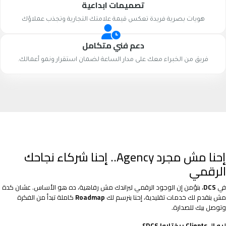
تصميمات ابداعية
هويات بصرية فريدة تعكس قيمة علامتك التجارية وتجذب عملاؤك
دعم فني متكامل
فريق من الخبراء معك على مدار الساعة لضمان استقرار ونمو أعمالك.
إحنا مش مجرد Agency.. إحنا شركاء نجاحك
الرقمي
في
DCS
، بنؤمن إن الوجود الرقمي لبراندك مش رفاهية، ده هو الأساس. عشان كدة
مش بنقدم لك خدمات تقليدية، إحنا بنرسم لك
Roadmap
كاملة تبدأ من الفكرة
وتوصل بيك للصدارة.
ليه الـ Clients بيختاروا DCS؟