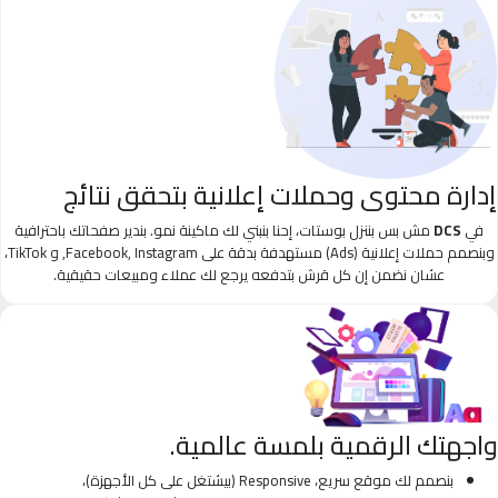
إدارة محتوى وحملات إعلانية بتحقق نتائج
في
DCS
مش بس بننزل بوستات، إحنا بنبني لك ماكينة نمو. بندير صفحاتك باحترافية
وبنصمم حملات إعلانية (Ads) مستهدفة بدقة على Facebook, Instagram, و TikTok،
عشان نضمن إن كل قرش بتدفعه يرجع لك عملاء ومبيعات حقيقية.
واجهتك الرقمية بلمسة عالمية.
بنصمم لك موقع سريع، Responsive (بيشتغل على كل الأجهزة)،