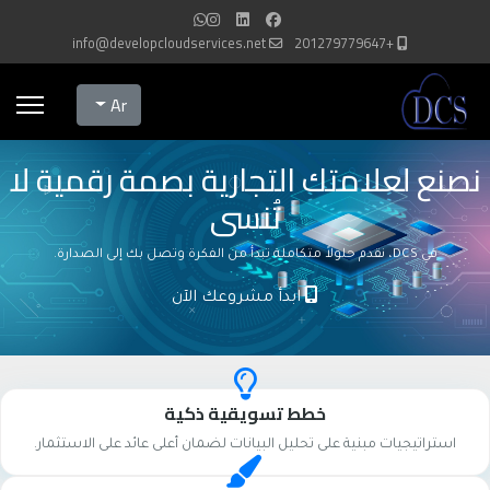
info@developcloudservices.net
+201279779647
Select your language
Ar
نصنع لعلامتك التجارية بصمة رقمية لا
تُنسى
في DCS، نقدم حلولاً متكاملة تبدأ من الفكرة وتصل بك إلى الصدارة.
ابدأ مشروعك الآن
خطط تسويقية ذكية
استراتيجيات مبنية على تحليل البيانات لضمان أعلى عائد على الاستثمار.