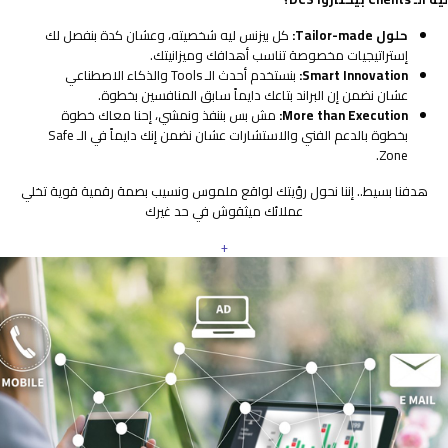
حلول Tailor-made:
كل بيزنس ليه شخصيته، وعشان كدة بنفصل لك
إستراتيجيات مخصوصة تناسب أهدافك وميزانيتك.
Smart Innovation:
بنستخدم أحدث الـ Tools والذكاء الاصطناعي
عشان نضمن إن البراند بتاعك دايماً سابق المنافسين بخطوة.
More than Execution:
مش بس بننفذ ونمشي، إحنا معاك خطوة
بخطوة بالدعم الفني والاستشارات عشان نضمن إنك دايماً في الـ Safe
Zone.
هدفنا بسيط.. إننا نحول رؤيتك لواقع ملموس ونسيب بصمة رقمية قوية تخلي
عملائك ميثقوش في حد غيرك
+