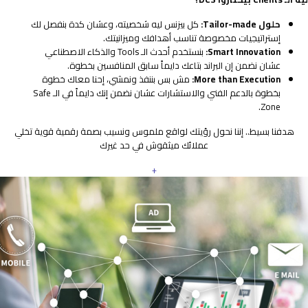
حلول Tailor-made:
كل بيزنس ليه شخصيته، وعشان كدة بنفصل لك
إستراتيجيات مخصوصة تناسب أهدافك وميزانيتك.
Smart Innovation:
بنستخدم أحدث الـ Tools والذكاء الاصطناعي
عشان نضمن إن البراند بتاعك دايماً سابق المنافسين بخطوة.
More than Execution:
مش بس بننفذ ونمشي، إحنا معاك خطوة
بخطوة بالدعم الفني والاستشارات عشان نضمن إنك دايماً في الـ Safe
Zone.
هدفنا بسيط.. إننا نحول رؤيتك لواقع ملموس ونسيب بصمة رقمية قوية تخلي
عملائك ميثقوش في حد غيرك
+