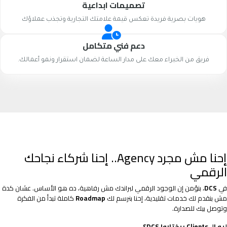
تصميمات ابداعية
هويات بصرية فريدة تعكس قيمة علامتك التجارية وتجذب عملاؤك
دعم فني متكامل
فريق من الخبراء معك على مدار الساعة لضمان استقرار ونمو أعمالك.
إحنا مش مجرد Agency.. إحنا شركاء نجاحك
الرقمي
في
DCS
، بنؤمن إن الوجود الرقمي لبراندك مش رفاهية، ده هو الأساس. عشان كدة
مش بنقدم لك خدمات تقليدية، إحنا بنرسم لك
Roadmap
كاملة تبدأ من الفكرة
وتوصل بيك للصدارة.
ليه الـ Clients بيختاروا DCS؟