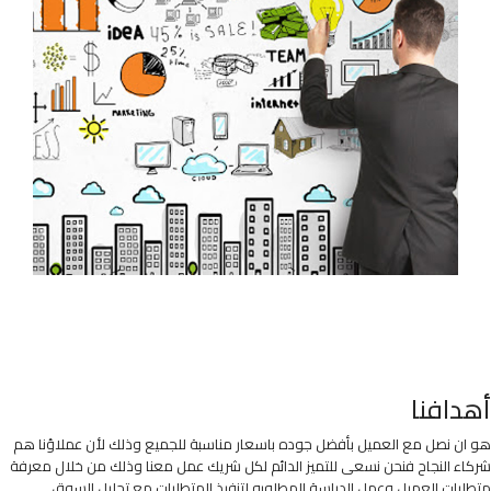
أهدافنا
هو ان نصل مع العميل بأفضل جوده باسعار مناسبة للجميع وذلك لأن عملاؤنا هم
شركاء النجاح فنحن نسعى للتميز الدائم لكل شريك عمل معنا وذلك من خلال معرفة
متطلبات العميل وعمل الدراسة المطلوبه لتنفيذ المتطلبات مع تحليل السوق