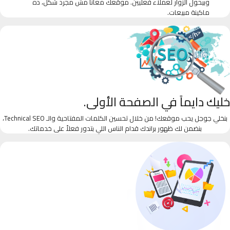
وبيحول الزوار لعملاء فعليين. موقعك معانا مش مجرد شكل، ده
ماكينة مبيعات.
خليك دايماً في الصفحة الأولى.
بنخلي جوجل يحب موقعك! من خلال تحسين الكلمات المفتاحية والـ Technical SEO،
بنضمن لك ظهور براندك قدام الناس اللي بتدور فعلاً على خدماتك.