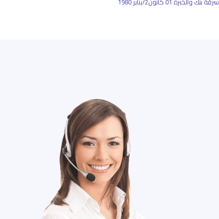
سرقة بنك والخبرة
01 كانون2/يناير 1980