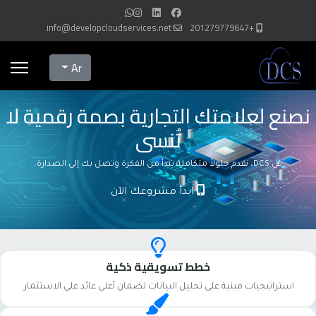
info@developcloudservices.net
+201279779647
Select your language
Ar
نصنع لعلامتك التجارية بصمة رقمية لا
تُنسى
في DCS، نقدم حلولاً متكاملة تبدأ من الفكرة وتصل بك إلى الصدارة.
ابدأ مشروعك الآن
خطط تسويقية ذكية
استراتيجيات مبنية على تحليل البيانات لضمان أعلى عائد على الاستثمار.