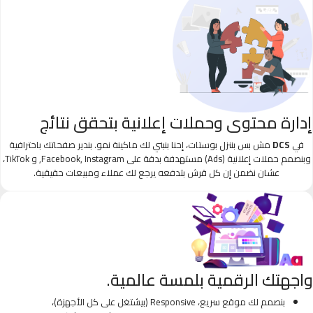
إدارة محتوى وحملات إعلانية بتحقق نتائج
في
DCS
مش بس بننزل بوستات، إحنا بنبني لك ماكينة نمو. بندير صفحاتك باحترافية
وبنصمم حملات إعلانية (Ads) مستهدفة بدقة على Facebook, Instagram, و TikTok،
عشان نضمن إن كل قرش بتدفعه يرجع لك عملاء ومبيعات حقيقية.
واجهتك الرقمية بلمسة عالمية.
بنصمم لك موقع سريع، Responsive (بيشتغل على كل الأجهزة)،