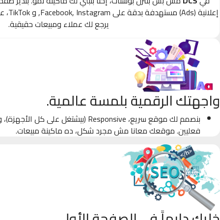
في
DCS
مش بس بننزل بوستات، إحنا بنبني لك ماكينة نمو. بندير صف
إعلانية
يرجع لك عملاء ومبيعات حقيقية.
واجهتك الرقمية بلمسة عالمية.
بنصمم لك موقع سريع، Responsive (بيشتغل على كل
فعليين. موقعك معانا مش مجرد شكل، ده ماكينة مبيعات.
خليك دايماً في الصفحة الأولى.