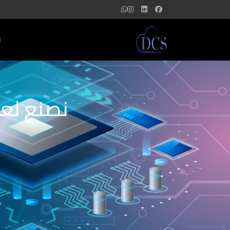
ا
نصنع لعل