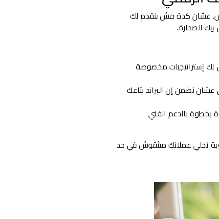
اس. عشان كدة مش بنقدم لك
بيك للصدارة.
 لك إستراتيجيات مخصوصة
كاء الاصطناعي عشان نضمن إن البراند بتاعك
بخطوة بالدعم الفني
وية تخلي عملائك ميثقوش في حد