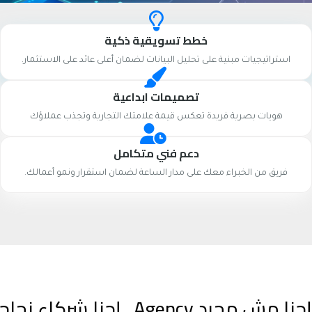
خطط تسويقية ذكية
استراتيجيات مبنية على تحليل البيانات لضمان أعلى عائد على الاستثمار.
تصميمات ابداعية
هويات بصرية فريدة تعكس قيمة علامتك التجارية وتجذب عملاؤك
دعم فني متكامل
فريق من الخبراء معك على مدار الساعة لضمان استقرار ونمو أعمالك.
إحنا مش مجرد Agency.. إحنا شركاء نجاحك الرقمي