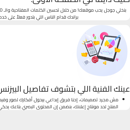
براندك قدام الناس اللي بتدور فعلاً على خدم
عينك الفنية اللي بتشوف تفاصيل البيزنس
مش مجرد تصميمات، إحنا فريق إبداعي بيحول أفكارك لصور وفيدي
المنتج لحد مونتاج إعلانك، بنضمن إن المحتوى البصري بتاعك يحك