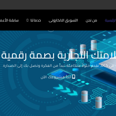
لرئيسية
من نحن
التسويق الالكترونى
خدماتنا
سابقة الأعم
امتك التجارية بصمة رقمية ل
في DCS، نقدم حلولاً متكاملة تبدأ من الفكرة وتصل بك إلى الصدارة.
ابدأ مشروعك الآن