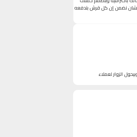
حاتك باحترافية وبنصمم حملات
 (Ads) مستهدفة بدقة على Facebook, Instagram, و TikTok، عشان نضمن إن كل قرش بتدفعه
 الأجهزة)، وبيحول الزوار لعملاء