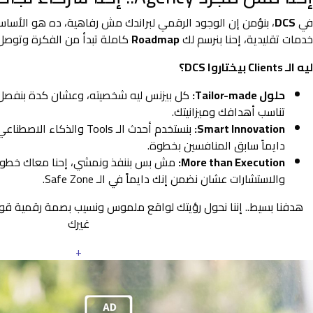
في
DCS
، بنؤمن إن الوجود الرقمي لبراندك مش رفاهية، ده هو الأس
خدمات تقليدية، إحنا بنرسم لك
Roadmap
كاملة تبدأ من الفكرة وتوصل 
ليه الـ Clients بيختاروا DCS؟
حلول Tailor-made:
كل بيزنس ليه شخصيته، وعشان كدة بنفصل
تناسب أهدافك وميزانيتك.
Smart Innovation:
بنستخدم أحدث الـ Tools والذ
دايماً سابق المنافسين بخطوة.
More than Execution:
مش بس بننفذ ونمشي، إحنا معاك خطوة 
والاستشارات عشان نضمن إنك دايماً في الـ Safe Zone.
هدفنا بسيط.. إننا نحول رؤيتك لواقع ملموس ونسيب بصمة رقمية ق
غيرك
+