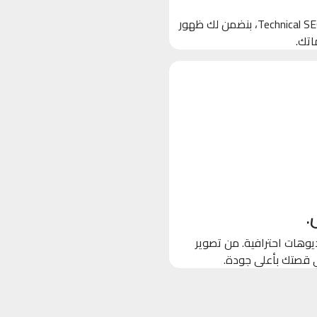
بنخلي جوجل يحب موقعك! من خلال تحسين الكلمات المفتاحية والـ Technical SEO، بنضمن لك ظهور
اتك.
.
وهات احترافية. من تصوير
ي قصتك بأعلى جودة.