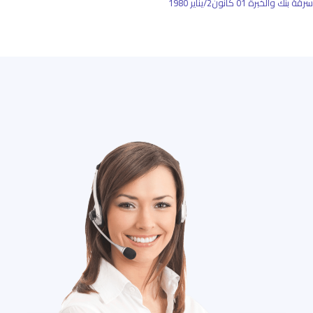
سرقة بنك والخبرة
01 كانون2/يناير 1980