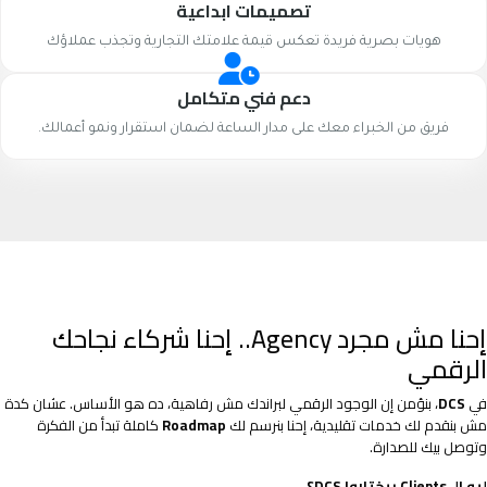
تصميمات ابداعية
هويات بصرية فريدة تعكس قيمة علامتك التجارية وتجذب عملاؤك
دعم فني متكامل
فريق من الخبراء معك على مدار الساعة لضمان استقرار ونمو أعمالك.
إحنا مش مجرد Agency.. إحنا شركاء نجاحك
الرقمي
في
DCS
، بنؤمن إن الوجود الرقمي لبراندك مش رفاهية، ده هو الأساس. عشان كدة
مش بنقدم لك خدمات تقليدية، إحنا بنرسم لك
Roadmap
كاملة تبدأ من الفكرة
وتوصل بيك للصدارة.
ليه الـ Clients بيختاروا DCS؟