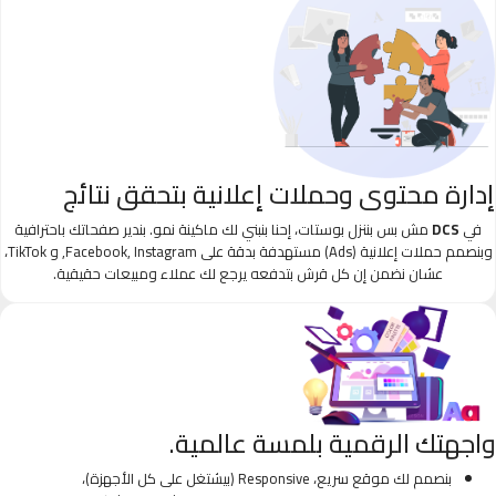
إدارة محتوى وحملات إعلانية بتحقق نتائج
في
DCS
مش بس بننزل بوستات، إحنا بنبني لك ماكينة نمو. بندير صفحاتك باحترافية
وبنصمم حملات إعلانية (Ads) مستهدفة بدقة على Facebook, Instagram, و TikTok،
عشان نضمن إن كل قرش بتدفعه يرجع لك عملاء ومبيعات حقيقية.
واجهتك الرقمية بلمسة عالمية.
بنصمم لك موقع سريع، Responsive (بيشتغل على كل الأجهزة)،