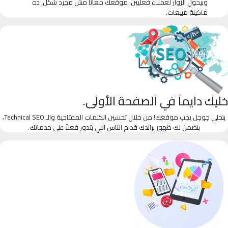
وبيحول الزوار لعملاء فعليين. موقعك معانا مش مجرد شكل، ده
ماكينة مبيعات.
خليك دايماً في الصفحة الأولى.
بنخلي جوجل يحب موقعك! من خلال تحسين الكلمات المفتاحية والـ Technical SEO،
بنضمن لك ظهور براندك قدام الناس اللي بتدور فعلاً على خدماتك.