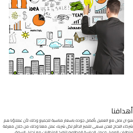
أهدافنا
هو ان نصل مع العميل بأفضل جوده باسعار مناسبة للجميع وذلك لأن عملاؤنا هم
شركاء النجاح فنحن نسعى للتميز الدائم لكل شريك عمل معنا وذلك من خلال معرفة
متطلبات العميل وعمل الدراسة المطلوبه لتنفيذ المتطلبات مع تحليل السوق