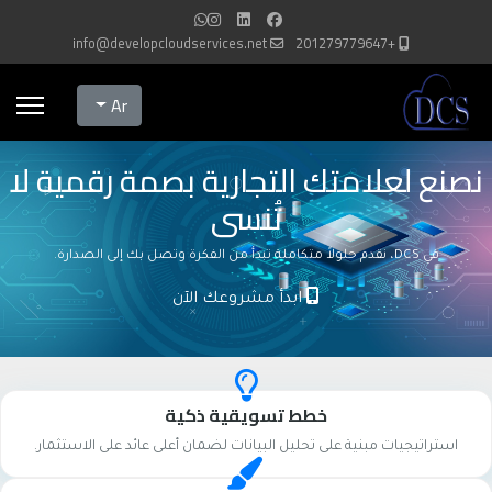
info@developcloudservices.net
+201279779647
Select your language
Ar
نصنع لعلامتك التجارية بصمة رقمية لا
تُنسى
في DCS، نقدم حلولاً متكاملة تبدأ من الفكرة وتصل بك إلى الصدارة.
ابدأ مشروعك الآن
خطط تسويقية ذكية
استراتيجيات مبنية على تحليل البيانات لضمان أعلى عائد على الاستثمار.