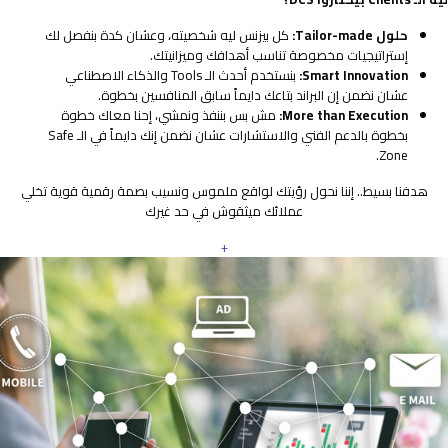
حلول Tailor-made:
كل بيزنس ليه شخصيته، وعشان كدة بنفصل لك
إستراتيجيات مخصوصة تناسب أهدافك وميزانيتك.
Smart Innovation:
بنستخدم أحدث الـ Tools والذكاء الاصطناعي
عشان نضمن إن البراند بتاعك دايماً سابق المنافسين بخطوة.
More than Execution:
مش بس بننفذ ونمشي، إحنا معاك خطوة
بخطوة بالدعم الفني والاستشارات عشان نضمن إنك دايماً في الـ Safe
Zone.
هدفنا بسيط.. إننا نحول رؤيتك لواقع ملموس ونسيب بصمة رقمية قوية تخلي
عملائك ميثقوش في حد غيرك
+