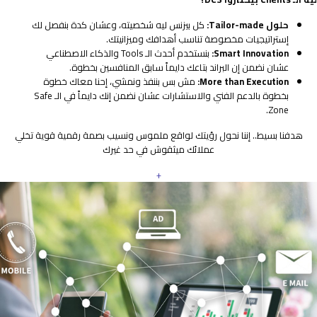
حلول Tailor-made:
كل بيزنس ليه شخصيته، وعشان كدة بنفصل لك
إستراتيجيات مخصوصة تناسب أهدافك وميزانيتك.
Smart Innovation:
بنستخدم أحدث الـ Tools والذكاء الاصطناعي
عشان نضمن إن البراند بتاعك دايماً سابق المنافسين بخطوة.
More than Execution:
مش بس بننفذ ونمشي، إحنا معاك خطوة
بخطوة بالدعم الفني والاستشارات عشان نضمن إنك دايماً في الـ Safe
Zone.
هدفنا بسيط.. إننا نحول رؤيتك لواقع ملموس ونسيب بصمة رقمية قوية تخلي
عملائك ميثقوش في حد غيرك
+