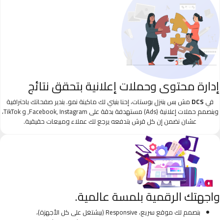
إدارة محتوى وحملات إعلانية بتحقق نتائج
في
DCS
مش بس بننزل بوستات، إحنا بنبني لك ماكينة نمو. بندير صفحاتك باحترافية
وبنصمم حملات إعلانية (Ads) مستهدفة بدقة على Facebook, Instagram, و TikTok،
عشان نضمن إن كل قرش بتدفعه يرجع لك عملاء ومبيعات حقيقية.
واجهتك الرقمية بلمسة عالمية.
بنصمم لك موقع سريع، Responsive (بيشتغل على كل الأجهزة)،