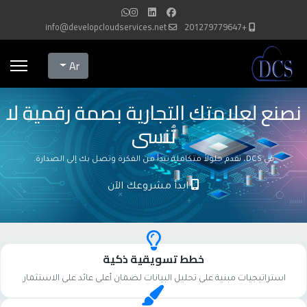
info@developcloudservices.net
+201279779647
Select your language
Ar
نصنع لعلامتك التجارية بصمة رقمية لا
تُنسى
في DCS، نقدم حلولاً متكاملة تبدأ من الفكرة وتصل بك إلى الصدارة.
ابدأ مشروعك الآن
خطط تسويقية ذكية
استراتيجيات مبنية على تحليل البيانات لضمان أعلى عائد على الاستثمار.