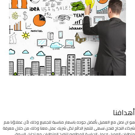
أهدافنا
هو ان نصل مع العميل بأفضل جوده باسعار مناسبة للجميع وذلك لأن عملاؤنا هم
شركاء النجاح فنحن نسعى للتميز الدائم لكل شريك عمل معنا وذلك من خلال معرفة
متطلبات العميل وعمل الدراسة المطلوبه لتنفيذ المتطلبات مع تحليل السوق