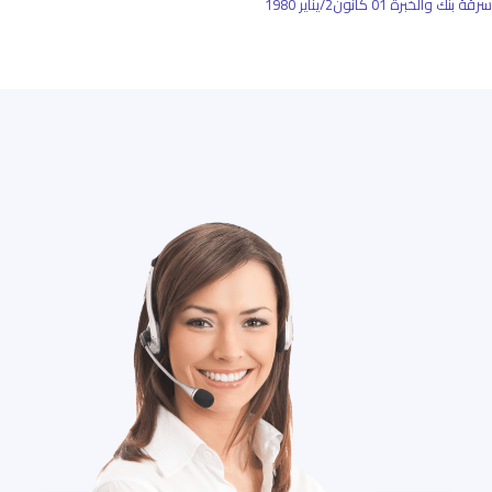
سرقة بنك والخبرة
01 كانون2/يناير 1980