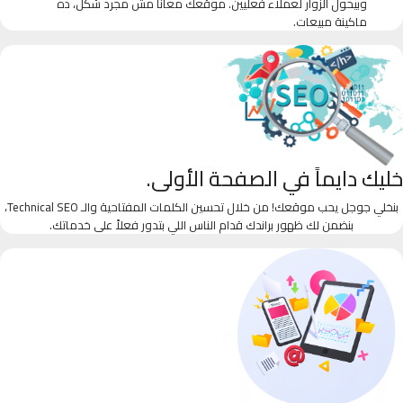
وبيحول الزوار لعملاء فعليين. موقعك معانا مش مجرد شكل، ده
ماكينة مبيعات.
خليك دايماً في الصفحة الأولى.
بنخلي جوجل يحب موقعك! من خلال تحسين الكلمات المفتاحية والـ Technical SEO،
بنضمن لك ظهور براندك قدام الناس اللي بتدور فعلاً على خدماتك.