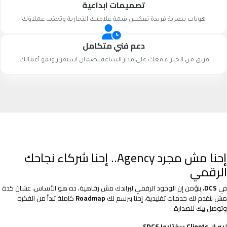
تصميمات ابداعية
هويات بصرية فريدة تعكس قيمة علامتك التجارية وتجذب عملاؤك
دعم فني متكامل
فريق من الخبراء معك على مدار الساعة لضمان استقرار ونمو أعمالك.
إحنا مش مجرد Agency.. إحنا شركاء نجاحك
الرقمي
في
DCS
، بنؤمن إن الوجود الرقمي لبراندك مش رفاهية، ده هو الأساس. عشان كدة
مش بنقدم لك خدمات تقليدية، إحنا بنرسم لك
Roadmap
كاملة تبدأ من الفكرة
وتوصل بيك للصدارة.
ليه الـ Clients بيختاروا DCS؟