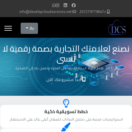
info@developcloudservices.net
+201279779647
Select your language
Ar
نصنع لعلامتك التجارية بصمة رقمية لا
تُنسى
في DCS، نقدم حلولاً متكاملة تبدأ من الفكرة وتصل بك إلى الصدارة.
ابدأ مشروعك الآن
خطط تسويقية ذكية
استراتيجيات مبنية على تحليل البيانات لضمان أعلى عائد على الاستثمار.