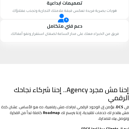
تصميمات ابداعية
هويات بصرية فريدة تعكس قيمة علامتك التجارية وتجذب عملاؤك
دعم فني متكامل
فريق من الخبراء معك على مدار الساعة لضمان استقرار ونمو أعمالك.
إحنا مش مجرد Agency.. إحنا شركاء نجاحك
الرقمي
في
DCS
، بنؤمن إن الوجود الرقمي لبراندك مش رفاهية، ده هو الأساس. عشان كدة
مش بنقدم لك خدمات تقليدية، إحنا بنرسم لك
Roadmap
كاملة تبدأ من الفكرة
وتوصل بيك للصدارة.
ليه الـ Clients بيختاروا DCS؟