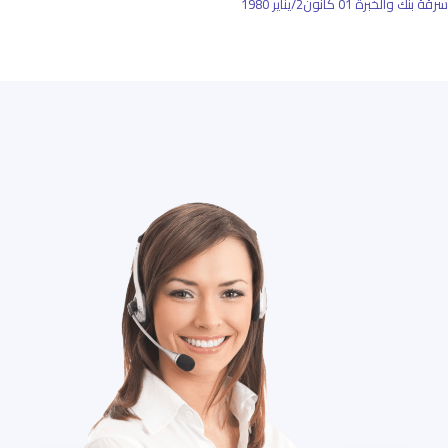
سرقة بنك والخبرة
01 كانون2/يناير 1980