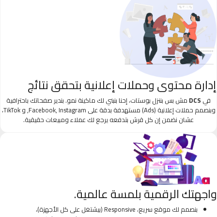
إدارة محتوى وحملات إعلانية بتحقق نتائج
في
DCS
مش بس بننزل بوستات، إحنا بنبني لك ماكينة نمو. بندير صفحاتك باحترافية
وبنصمم حملات إعلانية (Ads) مستهدفة بدقة على Facebook, Instagram, و TikTok،
عشان نضمن إن كل قرش بتدفعه يرجع لك عملاء ومبيعات حقيقية.
واجهتك الرقمية بلمسة عالمية.
بنصمم لك موقع سريع، Responsive (بيشتغل على كل الأجهزة)،