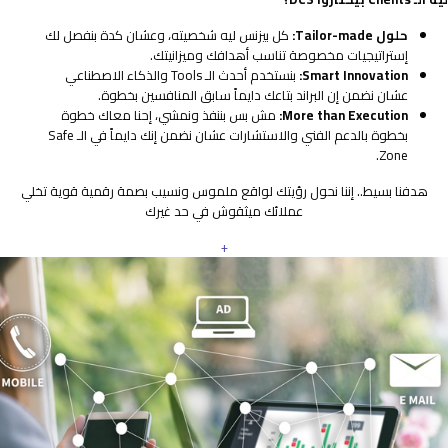
حلول Tailor-made:
كل بيزنس ليه شخصيته، وعشان كدة بنفصل لك
إستراتيجيات مخصوصة تناسب أهدافك وميزانيتك.
Smart Innovation:
بنستخدم أحدث الـ Tools والذكاء الاصطناعي
عشان نضمن إن البراند بتاعك دايماً سابق المنافسين بخطوة.
More than Execution:
مش بس بننفذ ونمشي، إحنا معاك خطوة
بخطوة بالدعم الفني والاستشارات عشان نضمن إنك دايماً في الـ Safe
Zone.
هدفنا بسيط.. إننا نحول رؤيتك لواقع ملموس ونسيب بصمة رقمية قوية تخلي
عملائك ميثقوش في حد غيرك
+