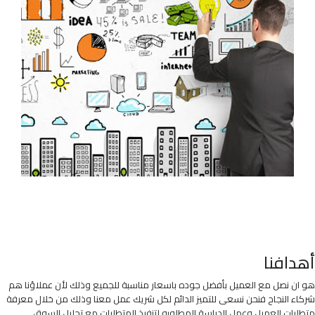
أهدافنا
هو ان نصل مع العميل بأفضل جوده باسعار مناسبة للجميع وذلك لأن عملاؤنا هم
شركاء النجاح فنحن نسعى للتميز الدائم لكل شريك عمل معنا وذلك من خلال معرفة
متطلبات العميل وعمل الدراسة المطلوبه لتنفيذ المتطلبات مع تحليل السوق