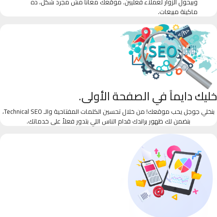
وبيحول الزوار لعملاء فعليين. موقعك معانا مش مجرد شكل، ده
ماكينة مبيعات.
خليك دايماً في الصفحة الأولى.
بنخلي جوجل يحب موقعك! من خلال تحسين الكلمات المفتاحية والـ Technical SEO،
بنضمن لك ظهور براندك قدام الناس اللي بتدور فعلاً على خدماتك.