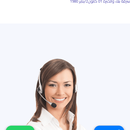
سرقة بنك والخبرة
01 كانون2/يناير 1980