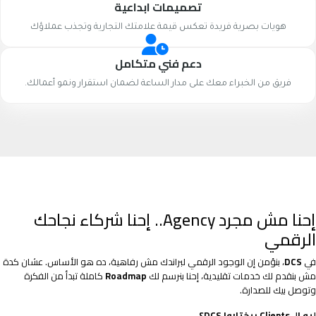
تصميمات ابداعية
هويات بصرية فريدة تعكس قيمة علامتك التجارية وتجذب عملاؤك
دعم فني متكامل
فريق من الخبراء معك على مدار الساعة لضمان استقرار ونمو أعمالك.
إحنا مش مجرد Agency.. إحنا شركاء نجاحك
الرقمي
في
DCS
، بنؤمن إن الوجود الرقمي لبراندك مش رفاهية، ده هو الأساس. عشان كدة
مش بنقدم لك خدمات تقليدية، إحنا بنرسم لك
Roadmap
كاملة تبدأ من الفكرة
وتوصل بيك للصدارة.
ليه الـ Clients بيختاروا DCS؟