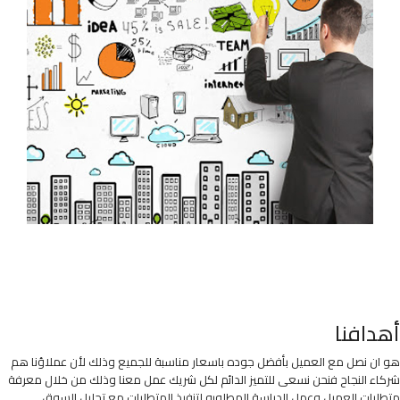
أهدافنا
هو ان نصل مع العميل بأفضل جوده باسعار مناسبة للجميع وذلك لأن عملاؤنا هم
شركاء النجاح فنحن نسعى للتميز الدائم لكل شريك عمل معنا وذلك من خلال معرفة
متطلبات العميل وعمل الدراسة المطلوبه لتنفيذ المتطلبات مع تحليل السوق