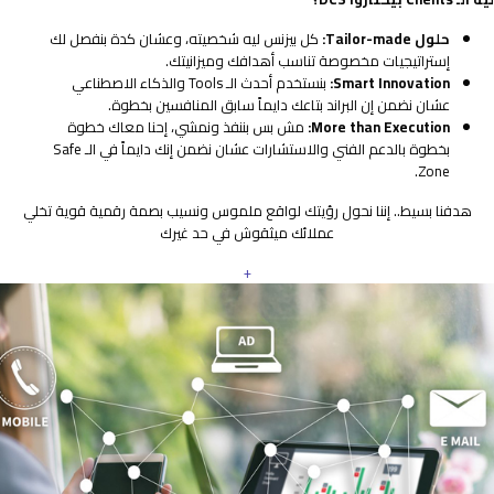
حلول Tailor-made:
كل بيزنس ليه شخصيته، وعشان كدة بنفصل لك
إستراتيجيات مخصوصة تناسب أهدافك وميزانيتك.
Smart Innovation:
بنستخدم أحدث الـ Tools والذكاء الاصطناعي
عشان نضمن إن البراند بتاعك دايماً سابق المنافسين بخطوة.
More than Execution:
مش بس بننفذ ونمشي، إحنا معاك خطوة
بخطوة بالدعم الفني والاستشارات عشان نضمن إنك دايماً في الـ Safe
Zone.
هدفنا بسيط.. إننا نحول رؤيتك لواقع ملموس ونسيب بصمة رقمية قوية تخلي
عملائك ميثقوش في حد غيرك
+