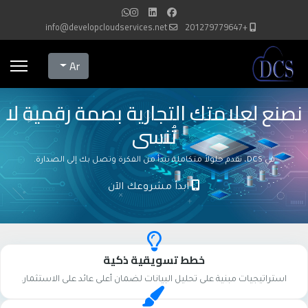
info@developcloudservices.net
+201279779647
Select your language
Ar
نصنع لعلامتك التجارية بصمة رقمية لا
تُنسى
في DCS، نقدم حلولاً متكاملة تبدأ من الفكرة وتصل بك إلى الصدارة.
ابدأ مشروعك الآن
خطط تسويقية ذكية
استراتيجيات مبنية على تحليل البيانات لضمان أعلى عائد على الاستثمار.