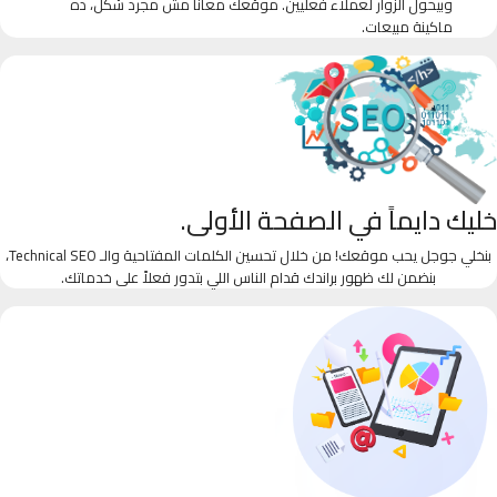
وبيحول الزوار لعملاء فعليين. موقعك معانا مش مجرد شكل، ده
ماكينة مبيعات.
خليك دايماً في الصفحة الأولى.
بنخلي جوجل يحب موقعك! من خلال تحسين الكلمات المفتاحية والـ Technical SEO،
بنضمن لك ظهور براندك قدام الناس اللي بتدور فعلاً على خدماتك.