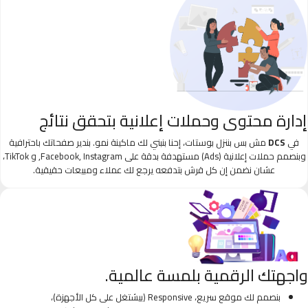
إدارة محتوى وحملات إعلانية بتحقق نتائج
في
DCS
مش بس بننزل بوستات، إحنا بنبني لك ماكينة نمو. بندير صفحاتك باحترافية
وبنصمم حملات إعلانية (Ads) مستهدفة بدقة على Facebook, Instagram, و TikTok،
عشان نضمن إن كل قرش بتدفعه يرجع لك عملاء ومبيعات حقيقية.
واجهتك الرقمية بلمسة عالمية.
بنصمم لك موقع سريع، Responsive (بيشتغل على كل الأجهزة)،