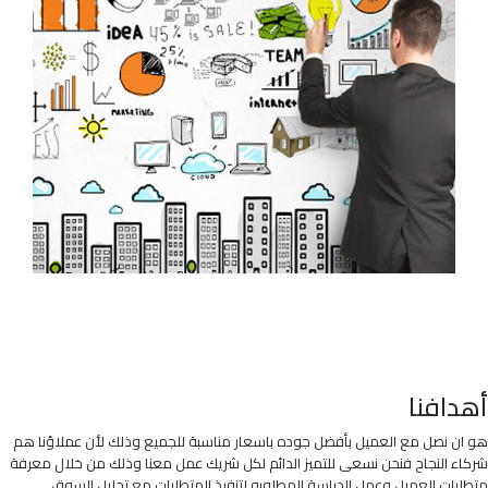
أهدافنا
هو ان نصل مع العميل بأفضل جوده باسعار مناسبة للجميع وذلك لأن عملاؤنا هم
شركاء النجاح فنحن نسعى للتميز الدائم لكل شريك عمل معنا وذلك من خلال معرفة
متطلبات العميل وعمل الدراسة المطلوبه لتنفيذ المتطلبات مع تحليل السوق