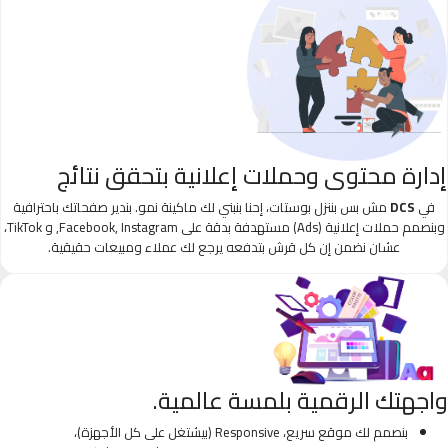
إدارة محتوى وحملات إعلانية بتحقق نتائج
في
DCS
مش بس بننزل بوستات، إحنا بنبني لك ماكينة نمو. بندير صفحاتك باحترافية
وبنصمم حملات إعلانية (Ads) مستهدفة بدقة على Facebook, Instagram, و TikTok،
عشان نضمن إن كل قرش بتدفعه يرجع لك عملاء ومبيعات حقيقية.
واجهتك الرقمية بلمسة عالمية.
بنصمم لك موقع سريع، Responsive (بيشتغل على كل الأجهزة)،