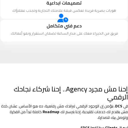
تصميمات ابداعية
هويات بصرية فريدة تعكس قيمة علامتك التجارية وتجذب عملاؤك
دعم فني متكامل
فريق من الخبراء معك على مدار الساعة لضمان استقرار ونمو أعمالك.
إحنا مش مجرد Agency.. إحنا شركاء نجاحك
الرقمي
في
DCS
، بنؤمن إن الوجود الرقمي لبراندك مش رفاهية، ده هو الأساس. عشان كدة
مش بنقدم لك خدمات تقليدية، إحنا بنرسم لك
Roadmap
كاملة تبدأ من الفكرة
وتوصل بيك للصدارة.
ليه الـ Clients بيختاروا DCS؟