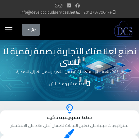
info@developcloudservices.net
+201279779647
Select your language
Ar
نصنع لعلامتك التجارية بصمة رقمية لا
تُنسى
في DCS، نقدم حلولاً متكاملة تبدأ من الفكرة وتصل بك إلى الصدارة.
ابدأ مشروعك الآن
خطط تسويقية ذكية
استراتيجيات مبنية على تحليل البيانات لضمان أعلى عائد على الاستثمار.