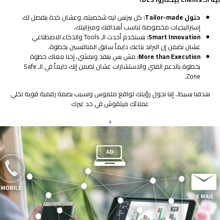
حلول Tailor-made:
كل بيزنس ليه شخصيته، وعشان كدة بنفصل لك
إستراتيجيات مخصوصة تناسب أهدافك وميزانيتك.
Smart Innovation:
بنستخدم أحدث الـ Tools والذكاء الاصطناعي
عشان نضمن إن البراند بتاعك دايماً سابق المنافسين بخطوة.
More than Execution:
مش بس بننفذ ونمشي، إحنا معاك خطوة
بخطوة بالدعم الفني والاستشارات عشان نضمن إنك دايماً في الـ Safe
Zone.
هدفنا بسيط.. إننا نحول رؤيتك لواقع ملموس ونسيب بصمة رقمية قوية تخلي
عملائك ميثقوش في حد غيرك
+