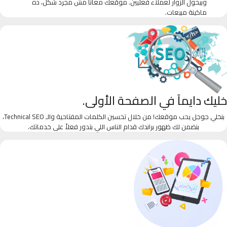
وبيحول الزوار لعملاء فعليين. موقعك معانا مش مجرد شكل، ده
ماكينة مبيعات.
خليك دايماً في الصفحة الأولى.
بنخلي جوجل يحب موقعك! من خلال تحسين الكلمات المفتاحية والـ Technical SEO،
بنضمن لك ظهور براندك قدام الناس اللي بتدور فعلاً على خدماتك.