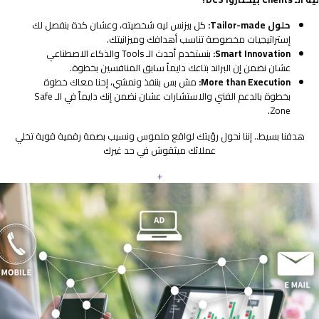
حلول Tailor-made:
كل بيزنس ليه شخصيته، وعشان كدة بنفصل لك
إستراتيجيات مخصوصة تناسب أهدافك وميزانيتك.
Smart Innovation:
بنستخدم أحدث الـ Tools والذكاء الاصطناعي
عشان نضمن إن البراند بتاعك دايماً سابق المنافسين بخطوة.
More than Execution:
مش بس بننفذ ونمشي، إحنا معاك خطوة
بخطوة بالدعم الفني والاستشارات عشان نضمن إنك دايماً في الـ Safe
Zone.
هدفنا بسيط.. إننا نحول رؤيتك لواقع ملموس ونسيب بصمة رقمية قوية تخلي
عملائك ميثقوش في حد غيرك
+