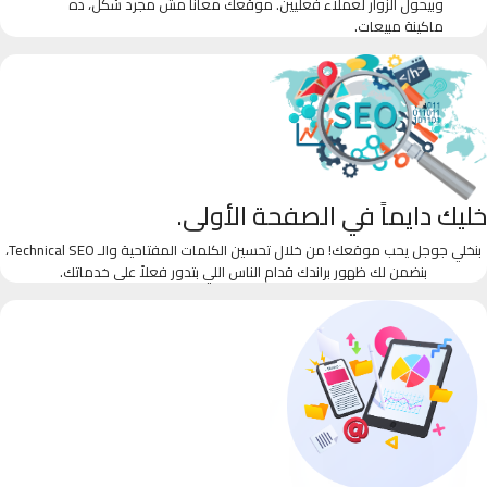
وبيحول الزوار لعملاء فعليين. موقعك معانا مش مجرد شكل، ده
ماكينة مبيعات.
خليك دايماً في الصفحة الأولى.
بنخلي جوجل يحب موقعك! من خلال تحسين الكلمات المفتاحية والـ Technical SEO،
بنضمن لك ظهور براندك قدام الناس اللي بتدور فعلاً على خدماتك.