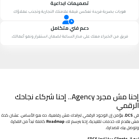
تصميمات ابداعية
هويات بصرية فريدة تعكس قيمة علامتك التجارية وتجذب عملاؤك
دعم فني متكامل
فريق من الخبراء معك على مدار الساعة لضمان استقرار ونمو أعمالك.
إحنا مش مجرد Agency.. إحنا شركاء نجاحك
الرقمي
في
DCS
، بنؤمن إن الوجود الرقمي لبراندك مش رفاهية، ده هو الأساس. عشان كدة
مش بنقدم لك خدمات تقليدية، إحنا بنرسم لك
Roadmap
كاملة تبدأ من الفكرة
وتوصل بيك للصدارة.
ليه الـ Clients بيختاروا DCS؟