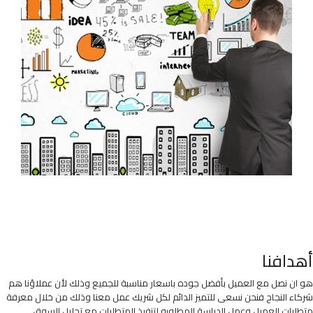
أهدافنا
هو ان نصل مع العميل بأفضل جوده باسعار مناسبة للجميع وذلك لأن عملاؤنا هم
شركاء النجاح فنحن نسعى للتميز الدائم لكل شريك عمل معنا وذلك من خلال معرفة
متطلبات العميل وعمل الدراسة المطلوبه لتنفيذ المتطلبات مع تحليل السوق