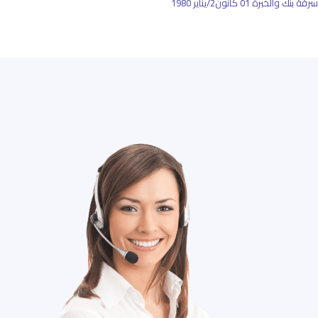
سرقة بنك والخبرة
01 كانون2/يناير 1980