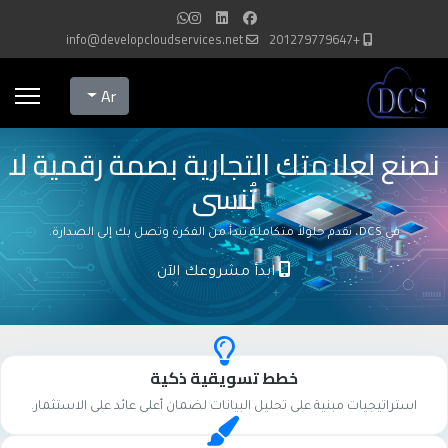
info@developcloudservices.net
+201279779647
Select your language
Ar
نصنع لعلامتك التجارية بصمة رقمية لا
تُنسى
في DCS، نقدم حلولاً متكاملة تبدأ من الفكرة وتصل بك إلى الصدارة.
ابدأ مشروعك الآن
خطط تسويقية ذكية
استراتيجيات مبنية على تحليل البيانات لضمان أعلى عائد على الاستثمار.