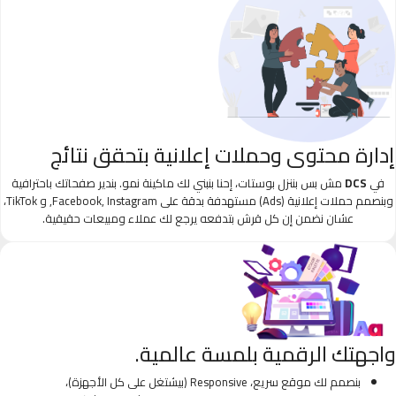
إدارة محتوى وحملات إعلانية بتحقق نتائج
في
DCS
مش بس بننزل بوستات، إحنا بنبني لك ماكينة نمو. بندير صفحاتك باحترافية
وبنصمم حملات إعلانية (Ads) مستهدفة بدقة على Facebook, Instagram, و TikTok،
عشان نضمن إن كل قرش بتدفعه يرجع لك عملاء ومبيعات حقيقية.
واجهتك الرقمية بلمسة عالمية.
بنصمم لك موقع سريع، Responsive (بيشتغل على كل الأجهزة)،