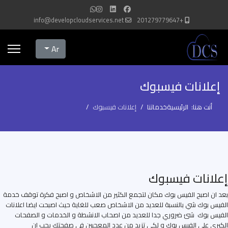
info@developcloudservices.net
+201279779647
Select your language
Ar
إعلانات فيسبوك
أنت هنا:
الرئيسية
خدماتنا
إعلانات فيسبوك
إعلانات فيسبوك
بعد ان اصبح الفيس بوك مكان لتجمع الكثير من الاشخاص و اصبح فكرة توقف خدمة
الفيس بوك شي بالنسبة للعديد من الاشخاص صعب للغاية حيث اصبحت ايضا اعلانات
الفيس بوك شئ ضروري جدا للعديد من اصحاب الانشطة و الخدمات و الصفحات
الكبري على الفيس بوك و لكي تزيد من عدد المعجبين في صفحتك يجب ان