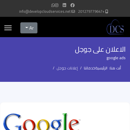
info@developcloudservices.net
+201279779647
Select your language
Ar
الاعلان على جوجل
google ads
أنت هنا:
الرئيسية
خدماتنا
إعلانات جوجل