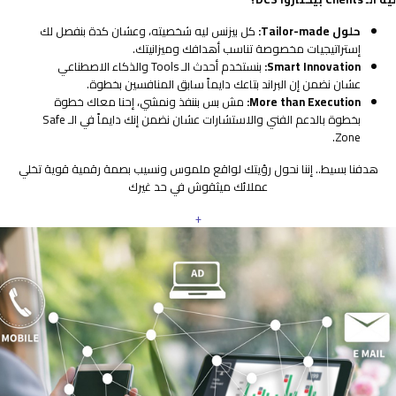
حلول Tailor-made:
كل بيزنس ليه شخصيته، وعشان كدة بنفصل لك
إستراتيجيات مخصوصة تناسب أهدافك وميزانيتك.
Smart Innovation:
بنستخدم أحدث الـ Tools والذكاء الاصطناعي
عشان نضمن إن البراند بتاعك دايماً سابق المنافسين بخطوة.
More than Execution:
مش بس بننفذ ونمشي، إحنا معاك خطوة
بخطوة بالدعم الفني والاستشارات عشان نضمن إنك دايماً في الـ Safe
Zone.
هدفنا بسيط.. إننا نحول رؤيتك لواقع ملموس ونسيب بصمة رقمية قوية تخلي
عملائك ميثقوش في حد غيرك
+