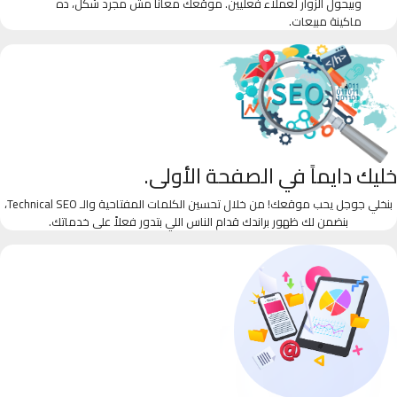
وبيحول الزوار لعملاء فعليين. موقعك معانا مش مجرد شكل، ده
ماكينة مبيعات.
خليك دايماً في الصفحة الأولى.
بنخلي جوجل يحب موقعك! من خلال تحسين الكلمات المفتاحية والـ Technical SEO،
بنضمن لك ظهور براندك قدام الناس اللي بتدور فعلاً على خدماتك.