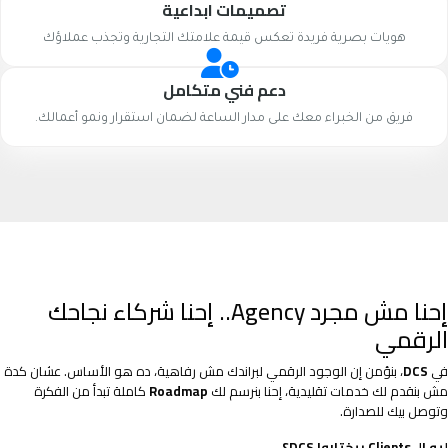
تصميمات ابداعية
هويات بصرية فريدة تعكس قيمة علامتك التجارية وتجذب عملاؤك
دعم فني متكامل
فريق من الخبراء معك على مدار الساعة لضمان استقرار ونمو أعمالك.
إحنا مش مجرد Agency.. إحنا شركاء نجاحك
الرقمي
في
DCS
، بنؤمن إن الوجود الرقمي لبراندك مش رفاهية، ده هو الأساس. عشان كدة
مش بنقدم لك خدمات تقليدية، إحنا بنرسم لك
Roadmap
كاملة تبدأ من الفكرة
وتوصل بيك للصدارة.
ليه الـ Clients بيختاروا DCS؟