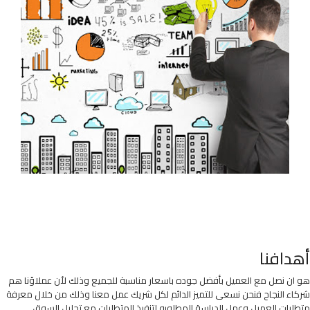
أهدافنا
هو ان نصل مع العميل بأفضل جوده باسعار مناسبة للجميع وذلك لأن عملاؤنا هم
شركاء النجاح فنحن نسعى للتميز الدائم لكل شريك عمل معنا وذلك من خلال معرفة
متطلبات العميل وعمل الدراسة المطلوبه لتنفيذ المتطلبات مع تحليل السوق