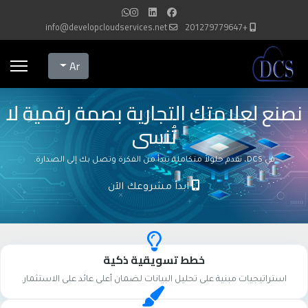
info@developcloudservices.net
+201279779647
Select your language
Ar
نصنع لعلامتك التجارية بصمة رقمية لا
تُنسى
في DCS، نقدم حلولاً متكاملة تبدأ من الفكرة وتصل بك إلى الصدارة.
ابدأ مشروعك الآن
خطط تسويقية ذكية
استراتيجيات مبنية على تحليل البيانات لضمان أعلى عائد على الاستثمار.