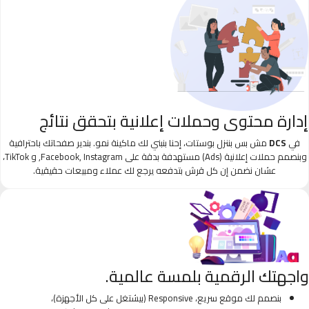
إدارة محتوى وحملات إعلانية بتحقق نتائج
في
DCS
مش بس بننزل بوستات، إحنا بنبني لك ماكينة نمو. بندير صفحاتك باحترافية
وبنصمم حملات إعلانية (Ads) مستهدفة بدقة على Facebook, Instagram, و TikTok،
عشان نضمن إن كل قرش بتدفعه يرجع لك عملاء ومبيعات حقيقية.
واجهتك الرقمية بلمسة عالمية.
بنصمم لك موقع سريع، Responsive (بيشتغل على كل الأجهزة)،