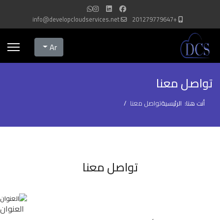
info@developcloudservices.net
+201279779647
Select your language
Ar
تواصل معنا
أنت هنا:
الرئيسية
تواصل معنا
تواصل معنا
العنوان